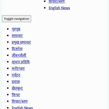
विचार/ब्लग
English News
Toggle navigation
गृहपृष्ठ
समाचार
प्रमुख समाचार
विजनेश
जीवनशैली
सूचना प्रविधि
मनोरन्जन
पर्यटन
प्रवास
खेलकुद
फिचर
विचार/ब्लग
English News