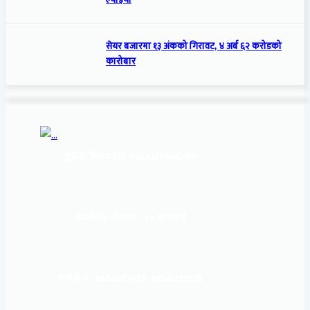
ल्याइयो
सेयर बजारमा १३ अंकको गिरावट, ४ अर्ब ६२ करोडको
कारोबार
सूचना बिभाग दर्ता नं:
१६९३/२०७६/७७
कार्यालय :
पोखरा – १०, इन्द्रमार्ग
सम्पर्क नं : 9856031933, 9856023326