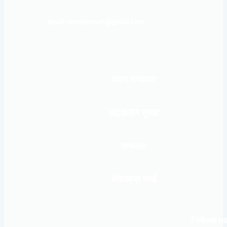
Email: mardinews1@gmail.com
प्रधान सम्पादकः
खड्कजंग गुरुङ
सम्पादकः
शेषकान्त शर्मा
Follow us