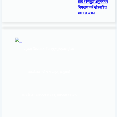
बाघ र चितुवा अनुगमन र
नियन्त्रण गर्न खोरसहित
क्यामरा जडान
सूचना बिभाग दर्ता नं:
१६९३/२०७६/७७
कार्यालय :
पोखरा – १०, इन्द्रमार्ग
सम्पर्क नं : 9856031933, 9856023326