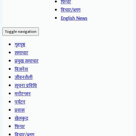
फिचर
विचार/ब्लग
English News
Toggle navigation
गृहपृष्ठ
समाचार
प्रमुख समाचार
विजनेश
जीवनशैली
सूचना प्रविधि
मनोरन्जन
पर्यटन
प्रवास
खेलकुद
फिचर
विचार/ब्लग