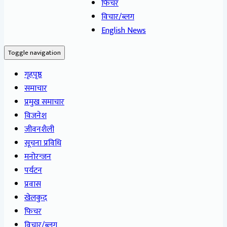
फिचर
विचार/ब्लग
English News
Toggle navigation
गृहपृष्ठ
समाचार
प्रमुख समाचार
विजनेश
जीवनशैली
सूचना प्रविधि
मनोरन्जन
पर्यटन
प्रवास
खेलकुद
फिचर
विचार/ब्लग