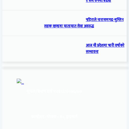
२ सय रुपैयाँ बढ्यो
पहिराले नारायणगढ-मुग्लिन
सडक खण्डमा यातायात सेवा अवरुद्ध
आज यी प्रदेशमा भारी वर्षाको
सम्भावना
सूचना बिभाग दर्ता नं:
१६९३/२०७६/७७
कार्यालय :
पोखरा – १०, इन्द्रमार्ग