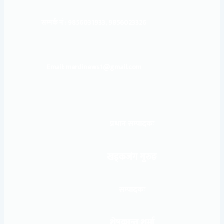
सम्पर्क नं : 9856031933, 9856023326
Email: mardinews1@gmail.com
प्रधान सम्पादकः
खड्कजंग गुरुङ
सम्पादकः
शेषकान्त शर्मा