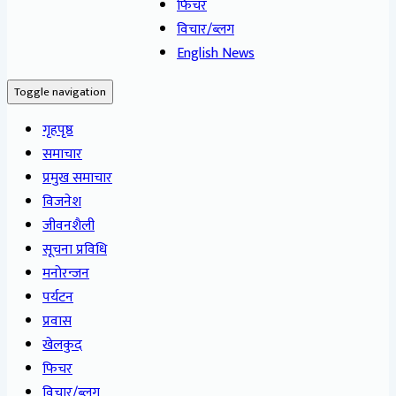
फिचर
विचार/ब्लग
English News
Toggle navigation
गृहपृष्ठ
समाचार
प्रमुख समाचार
विजनेश
जीवनशैली
सूचना प्रविधि
मनोरन्जन
पर्यटन
प्रवास
खेलकुद
फिचर
विचार/ब्लग