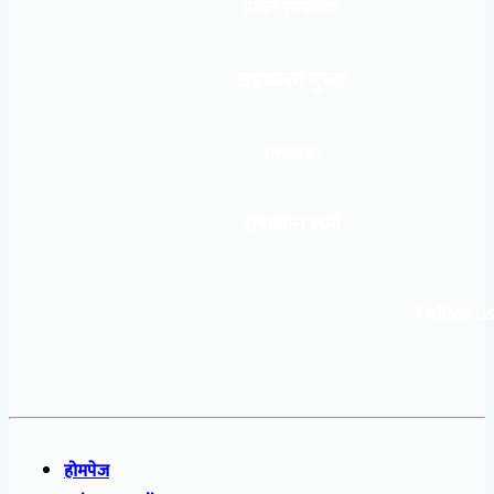
प्रधान सम्पादकः
खड्कजंग गुरुङ
सम्पादकः
शेषकान्त शर्मा
Follow us
होमपेज