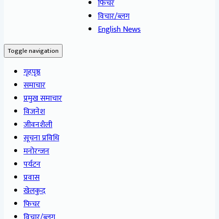
फिचर
विचार/ब्लग
English News
Toggle navigation
गृहपृष्ठ
समाचार
प्रमुख समाचार
विजनेश
जीवनशैली
सूचना प्रविधि
मनोरन्जन
पर्यटन
प्रवास
खेलकुद
फिचर
विचार/ब्लग