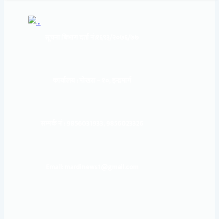
सूचना बिभाग दर्ता नं:
१६९३/२०७६/७७
कार्यालय :
पोखरा – १०, इन्द्रमार्ग
सम्पर्क नं : 9856031933, 9856023326
Email: mardinews1@gmail.com