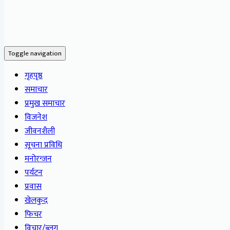
Toggle navigation
गृहपृष्ठ
समाचार
प्रमुख समाचार
विजनेश
जीवनशैली
सूचना प्रविधि
मनोरन्जन
पर्यटन
प्रवास
खेलकुद
फिचर
विचार/ब्लग