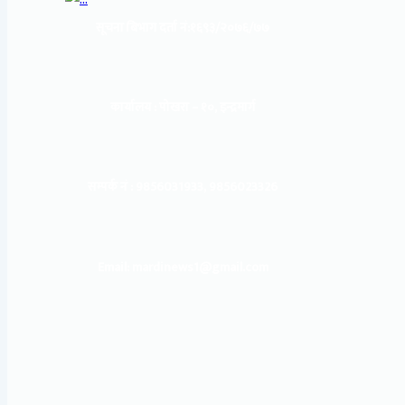
सूचना बिभाग दर्ता नं:
१६९३/२०७६/७७
कार्यालय :
पोखरा – १०, इन्द्रमार्ग
सम्पर्क नं : 9856031933, 9856023326
Email: mardinews1@gmail.com