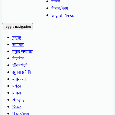
फिचर
विचार/ब्लग
English News
Toggle navigation
गृहपृष्ठ
समाचार
प्रमुख समाचार
विजनेश
जीवनशैली
सूचना प्रविधि
मनोरन्जन
पर्यटन
प्रवास
खेलकुद
फिचर
विचार/ब्लग