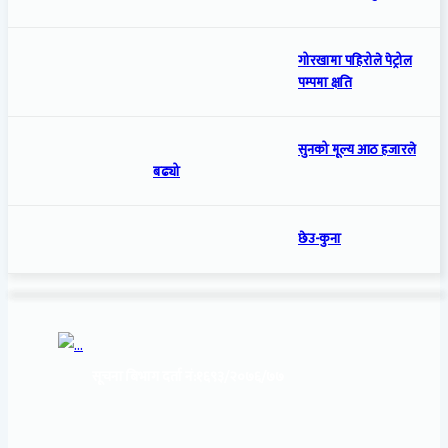
गोरखामा पहिरोले पेट्रोल
पम्पमा क्षति
सुनको मूल्य आठ हजारले
बढ्यो
छेउ-कुना
सूचना बिभाग दर्ता नं:
१६९३/२०७६/७७