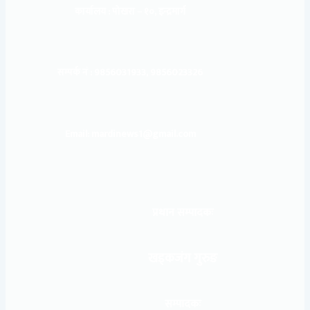
कार्यालय :
पोखरा – १०, इन्द्रमार्ग
सम्पर्क नं : 9856031933, 9856023326
Email: mardinews1@gmail.com
प्रधान सम्पादकः
खड्कजंग गुरुङ
सम्पादकः