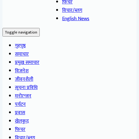
फिचर
विचार/ब्लग
English News
Toggle navigation
गृहपृष्ठ
समाचार
प्रमुख समाचार
विजनेश
जीवनशैली
सूचना प्रविधि
मनोरन्जन
पर्यटन
प्रवास
खेलकुद
फिचर
विचार/ब्लग