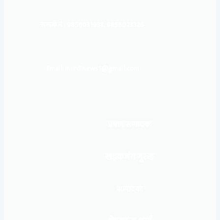
सम्पर्क नं : 9856031933, 9856023326
Email: mardinews1@gmail.com
प्रधान सम्पादकः
खड्कजंग गुरुङ
सम्पादकः