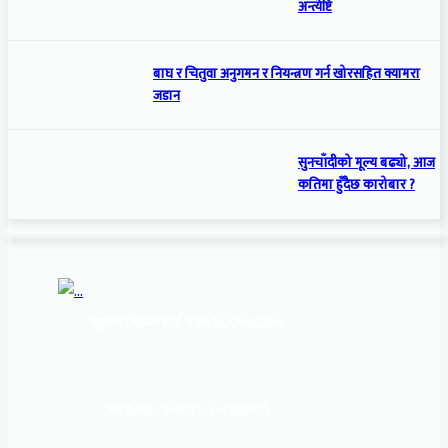
अन्त्येष्टि
बाघ र चितुवा अनुगमन र नियन्त्रण गर्न खोरसहित क्यामरा
जडान
सुनचाँदीको मूल्य बढ्यो, आज
कतिमा हुँदैछ कारोबार ?
सूचना बिभाग दर्ता नं:
१६९३/२०७६/७७
कार्यालय :
पोखरा – १०, इन्द्रमार्ग