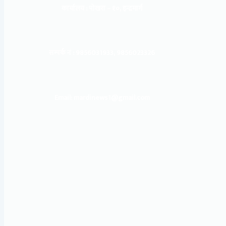
कार्यालय :
पोखरा – १०, इन्द्रमार्ग
सम्पर्क नं : 9856031933, 9856023326
Email: mardinews1@gmail.com