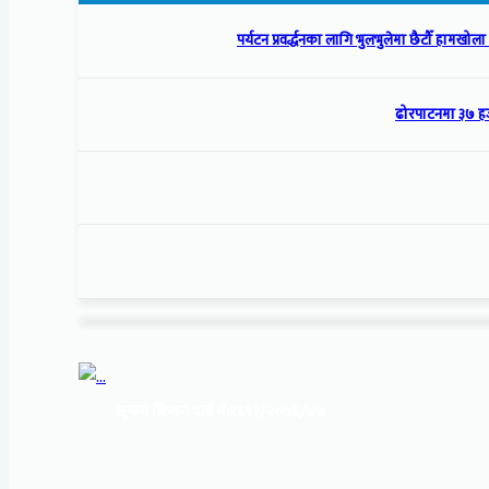
पर्यटन प्रवर्द्धनका लागि भुलभुलेमा छैटौँ हामखो
ढोरपाटनमा ३७ हज
सूचना बिभाग दर्ता नं:
१६९३/२०७६/७७