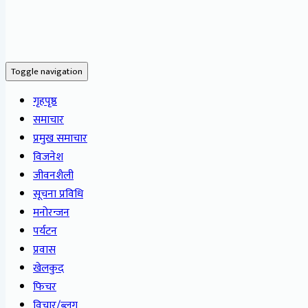
Toggle navigation
गृहपृष्ठ
समाचार
प्रमुख समाचार
विजनेश
जीवनशैली
सूचना प्रविधि
मनोरन्जन
पर्यटन
प्रवास
खेलकुद
फिचर
विचार/ब्लग