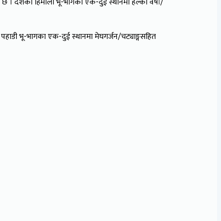
को छ । देशका हिमाली भू-भागका ‍एक-दुई स्थानमा हल्का वर्षा/
ाडी भू-भागका एक-दुई स्थानमा मेघगर्जन/चट्याङ्गसहित