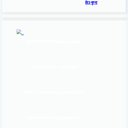
छेउ-कुना
सूचना बिभाग दर्ता नं:
१६९३/२०७६/७७
कार्यालय :
पोखरा – १०, इन्द्रमार्ग
सम्पर्क नं : 9856031933, 9856023326
Email: mardinews1@gmail.com