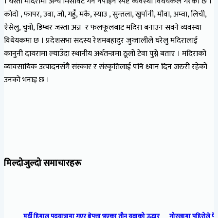
। यस्तो मदिरामा अन्य मिसावट गर्न नपाइने स्पष्ट व्यवस्था विधेयकले गरेको छ ।
कोदो , फापर, उवा, जौ, गहुँ, मकै, स्याउ , सुन्तला, खुर्पानी, मौवा, अम्वा, लिची,
ऐसेलु, चुत्रो, डिम्बर जस्ता अन्न र फलफूलबाट मदिरा बनाउन सक्ने व्यवस्था
विधेयकमा छ । प्रदेशसभा सदस्य रेशमबहादुर जुग्जालीले घरेलु मदिरालाई
कानुनी दायरामा ल्याउँदा स्थानीय अर्थतन्त्रमा ठूलो टेवा पुग्ने बताए । मदिराको
व्यावसायिक उत्पादनसँगै संस्कार र संस्कृतिलाई पनि ध्यान दिन जरुरी रहेको
उनको भनाइ छ ।
मिल्दोजुल्दो समाचारहरू
मर्दी हिमाल पदयात्रामा गएर बेपत्ता भएका तीन युवाको उद्धार
गोरखामा पहिरोले पेट्र