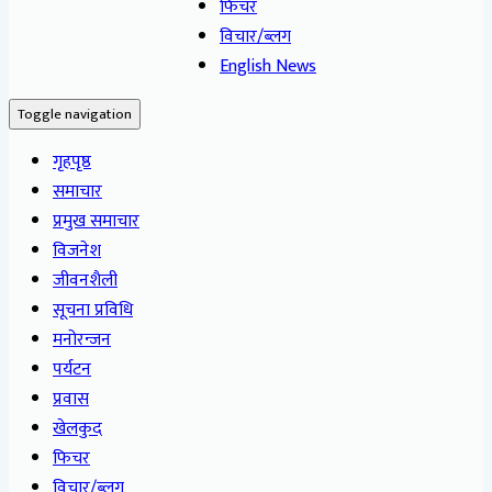
फिचर
विचार/ब्लग
English News
Toggle navigation
गृहपृष्ठ
समाचार
प्रमुख समाचार
विजनेश
जीवनशैली
सूचना प्रविधि
मनोरन्जन
पर्यटन
प्रवास
खेलकुद
फिचर
विचार/ब्लग