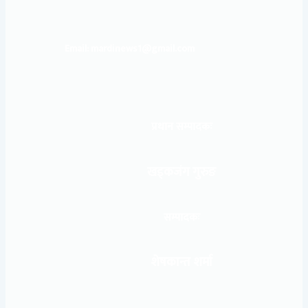
Email: mardinews1@gmail.com
प्रधान सम्पादकः
खड्कजंग गुरुङ
सम्पादकः
शेषकान्त शर्मा