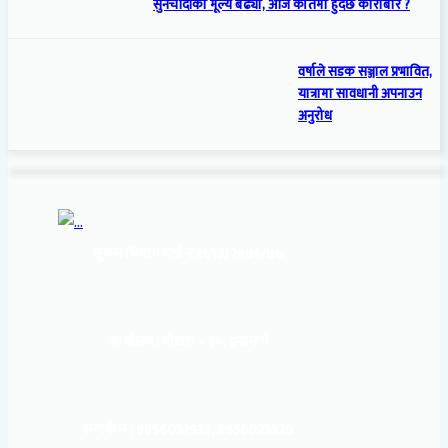
सुनचाँदीको मूल्य बढ्यो, आज कतिमा हुँदैछ कारोबार ?
वर्षाले सडक सञ्जाल प्रभावित,
यात्रामा सावधानी अपनाउन
अनुरोध
सूचना बिभाग दर्ता नं:
१६९३/२०७६/७७
कार्यालय :
पोखरा – १०, इन्द्रमार्ग
सम्पर्क नं : 9856031933, 9856023326