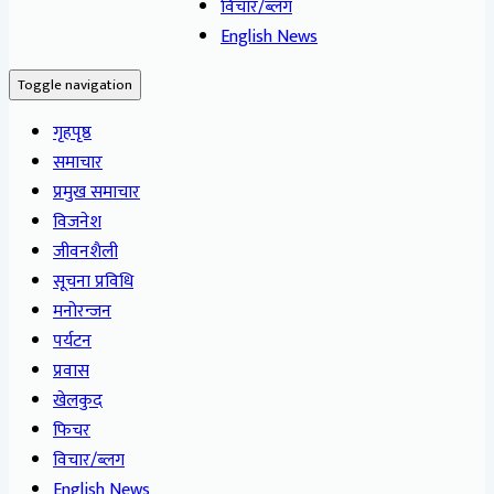
विचार/ब्लग
English News
Toggle navigation
गृहपृष्ठ
समाचार
प्रमुख समाचार
विजनेश
जीवनशैली
सूचना प्रविधि
मनोरन्जन
पर्यटन
प्रवास
खेलकुद
फिचर
विचार/ब्लग
English News