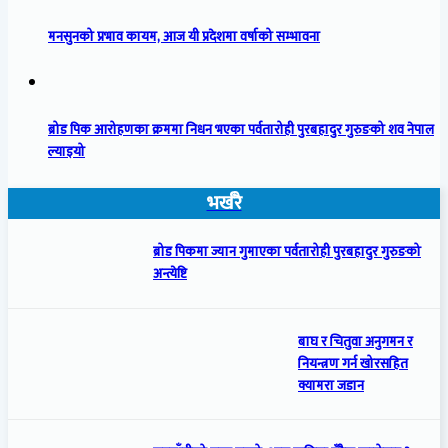
मनसुनको प्रभाव कायम, आज यी प्रदेशमा वर्षाको सम्भावना
ब्रोड पिक आरोहणका क्रममा निधन भएका पर्वतारोही पुरबहादुर गुरुङको शव नेपाल
ल्याइयो
भर्खरै
ब्रोड पिकमा ज्यान गुमाएका पर्वतारोही पुरबहादुर गुरुङको
अन्त्येष्टि
बाघ र चितुवा अनुगमन र
नियन्त्रण गर्न खोरसहित
क्यामरा जडान