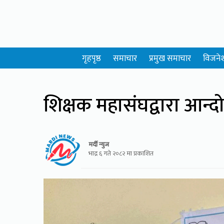
गृहपृष्ठ
समाचार
प्रमुख समाचार
विजने
शिक्षक महासंघद्वारा आन्
मर्दी न्युज
भाद्र ६ गते २०८२ मा प्रकाशित