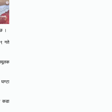
 छ ।
९ गते
धिमूलक
 घण्टा
ा कडा