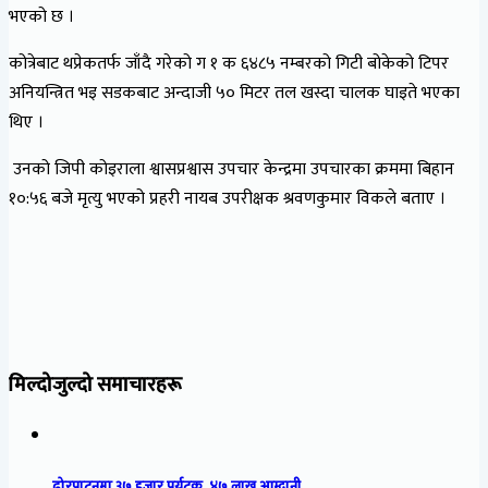
भएको छ ।
कोत्रेबाट थप्रेकतर्फ जाँदै गरेको ग १ क ६४८५ नम्बरको गिटी बोकेको टिपर
अनियन्त्रित भइ सडकबाट अन्दाजी ५० मिटर तल खस्दा चालक घाइते भएका
थिए ।
उनको जिपी कोइराला श्वासप्रश्वास उपचार केन्द्रमा उपचारका क्रममा बिहान
१०:५६ बजे मृत्यु भएको प्रहरी नायब उपरीक्षक श्रवणकुमार विकले बताए ।
मिल्दोजुल्दो समाचारहरू
ढोरपाटनमा ३७ हजार पर्यटक, ४७ लाख आम्दानी