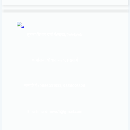
सूचना बिभाग दर्ता नं:
१६९३/२०७६/७७
कार्यालय :
पोखरा – १०, इन्द्रमार्ग
सम्पर्क नं : 9856031933, 9856023326
Email: mardinews1@gmail.com