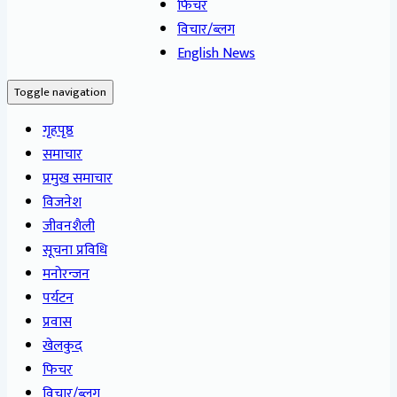
फिचर
विचार/ब्लग
English News
Toggle navigation
गृहपृष्ठ
समाचार
प्रमुख समाचार
विजनेश
जीवनशैली
सूचना प्रविधि
मनोरन्जन
पर्यटन
प्रवास
खेलकुद
फिचर
विचार/ब्लग