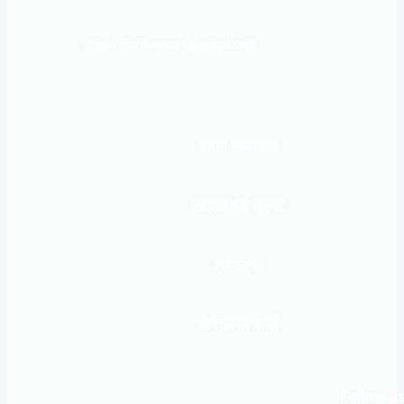
Email: mardinews1@gmail.com
प्रधान सम्पादकः
खड्कजंग गुरुङ
सम्पादकः
शेषकान्त शर्मा
Follow us