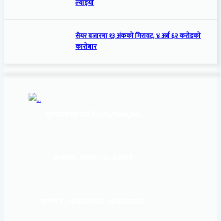
ल्याइयो
सेयर बजारमा १३ अंकको गिरावट, ४ अर्ब ६२ करोडको
कारोबार
सूचना बिभाग दर्ता नं:
१६९३/२०७६/७७
कार्यालय :
पोखरा – १०, इन्द्रमार्ग
सम्पर्क नं : 9856031933, 9856023326