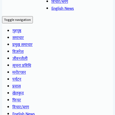
विचार/ब्लग
English News
Toggle navigation
गृहपृष्ठ
समाचार
प्रमुख समाचार
विजनेश
जीवनशैली
सूचना प्रविधि
मनोरन्जन
पर्यटन
प्रवास
खेलकुद
फिचर
विचार/ब्लग
English News