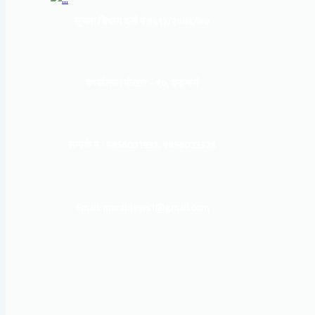
सूचना बिभाग दर्ता नं:
१६९३/२०७६/७७
कार्यालय :
पोखरा – १०, इन्द्रमार्ग
सम्पर्क नं : 9856031933, 9856023326
Email: mardinews1@gmail.com