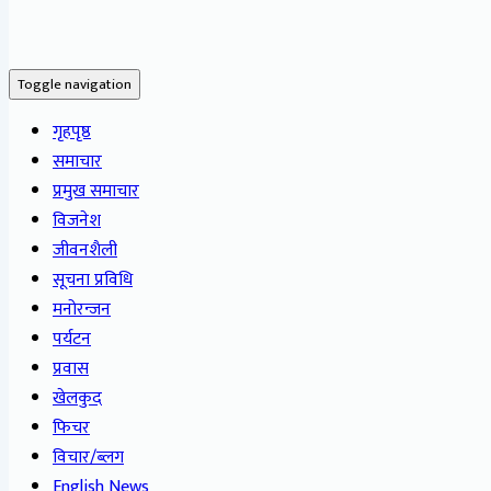
Toggle navigation
गृहपृष्ठ
समाचार
प्रमुख समाचार
विजनेश
जीवनशैली
सूचना प्रविधि
मनोरन्जन
पर्यटन
प्रवास
खेलकुद
फिचर
विचार/ब्लग
English News