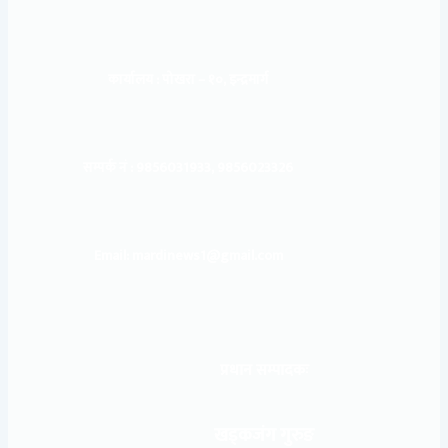
कार्यालय :
पोखरा – १०, इन्द्रमार्ग
सम्पर्क नं : 9856031933, 9856023326
Email: mardinews1@gmail.com
प्रधान सम्पादकः
खड्कजंग गुरुङ