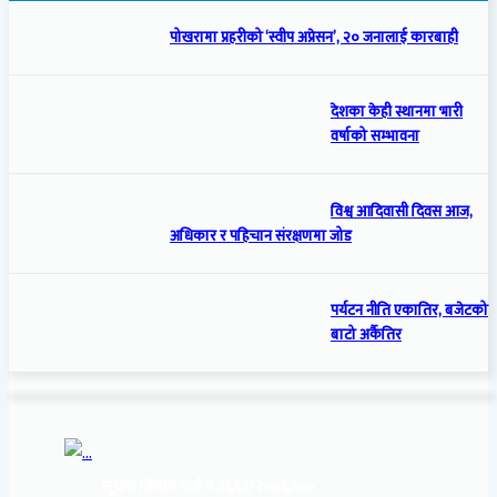
पोखरामा प्रहरीको ‘स्वीप अप्रेसन’, २० जनालाई कारबाही
देशका केही स्थानमा भारी
वर्षाको सम्भावना
विश्व आदिवासी दिवस आज,
अधिकार र पहिचान संरक्षणमा जोड
पर्यटन नीति एकातिर, बजेटको
बाटो अर्कैतिर
सूचना बिभाग दर्ता नं:
१६९३/२०७६/७७