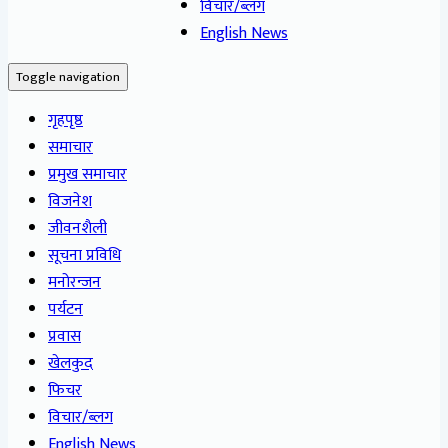
विचार/ब्लग
English News
Toggle navigation
गृहपृष्ठ
समाचार
प्रमुख समाचार
विजनेश
जीवनशैली
सूचना प्रविधि
मनोरन्जन
पर्यटन
प्रवास
खेलकुद
फिचर
विचार/ब्लग
English News