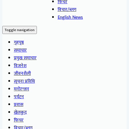
फिचर
विचार/ब्लग
English News
Toggle navigation
गृहपृष्ठ
समाचार
प्रमुख समाचार
विजनेश
जीवनशैली
सूचना प्रविधि
मनोरन्जन
पर्यटन
प्रवास
खेलकुद
फिचर
विचार/ब्लग