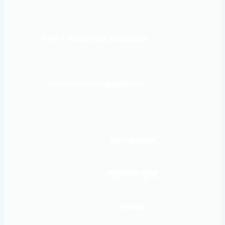
सम्पर्क नं : 9856031933, 9856023326
Email: mardinews1@gmail.com
प्रधान सम्पादकः
खड्कजंग गुरुङ
सम्पादकः