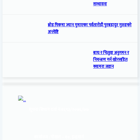
सम्भावना
ब्रोड पिकमा ज्यान गुमाएका पर्वतारोही पुरबहादुर गुरुङको
अन्त्येष्टि
बाघ र चितुवा अनुगमन र
नियन्त्रण गर्न खोरसहित
क्यामरा जडान
सूचना बिभाग दर्ता नं:
१६९३/२०७६/७७
कार्यालय :
पोखरा – १०, इन्द्रमार्ग