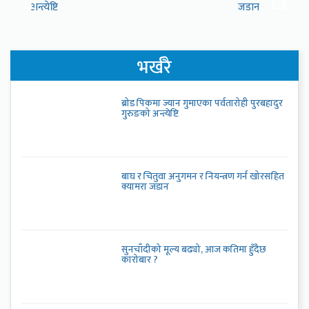
अन्त्येष्टि
जडान
भर्खरै
ब्रोड पिकमा ज्यान गुमाएका पर्वतारोही पुरबहादुर
गुरुङको अन्त्येष्टि
बाघ र चितुवा अनुगमन र नियन्त्रण गर्न खोरसहित
क्यामरा जडान
सुनचाँदीको मूल्य बढ्यो, आज कतिमा हुँदैछ
कारोबार ?