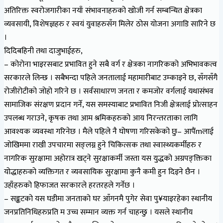
अतिरिक्त स्वरोजगारीका नयाँ संभावनाहरुको खोजी गर्न सम्बन्धित क्षेत्रका
व्यवसायी, विशेषज्ञहरु र स्वयं युवाहरुसँग मिलेर ठोस योजना अगाडि सारिने छ
।
दिदिबहिनी तथा दाजुभाईहरु,
– कोरोना भाइरसबाट प्रभावित हुने सबै वर्ग र क्षेत्रका नागरिकको अभिभावकत्व
सरकारले लिन्छ । सबैभन्दा पहिले जनतालाई महामारीबाट उम्काइने छ, सँगसँगै
रोजीरोटीको जोहो गरिने छ । सर्वसाधारण जनता र कमजोर वर्गलाई यथासंभव
सामाजिक संरक्षण प्रदान गर्ने, यस समस्याबाट प्रभावित निजी क्षेत्रलाई प्रोत्साहन
उपलब्ध गराउने, कृषक तथा आम श्रमिकहरुको आय निरन्तरताका लागि
आवश्यक व्यवस्था गरिनेछ । मैले पहिले नै घोषणा गरिसकेको छु– आपैंmलाई
जोखिममा राखी उपचारमा सङ्लग्न हुने चिकित्सक तथा स्वास्थ्यकर्मीहरु र
नागरिक सुरक्षामा अहोरात्र खट्ने सुरक्षाकर्मी जस्ता यस युद्धको अग्रपङ्क्तिका
योद्धाहरुको व्यक्तिगत र व्यवसायिक सुरक्षामा कुनै कमी हुन दिइने छैन ।
उहाँहरुको हिफाजत सरकारले हरतरहले गर्नेछ ।
– सङ्कटको यस घडीमा जनताको घर आँगनमै पुगेर सेवा पु¥याइरहेका स्थानीय
जनप्रतिनिधिहरुप्रति म उच्च सम्मान व्यक्त गर्न चाहन्छु । यसले स्थानीय