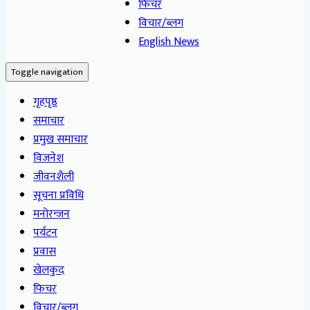
फिचर
विचार/ब्लग
English News
Toggle navigation
गृहपृष्ठ
समाचार
प्रमुख समाचार
विजनेश
जीवनशैली
सूचना प्रविधि
मनोरन्जन
पर्यटन
प्रवास
खेलकुद
फिचर
विचार/ब्लग