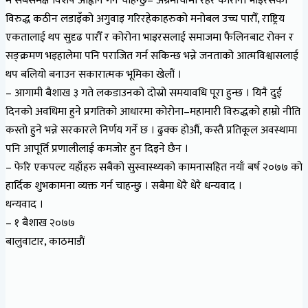
म सबैसमक्ष विशेष आह्वान गर्न चाहन्छु– अग्रमोर्चामा रहेर कोरोना भाइरसका
विरुद्ध कठीन लडाइँको अगुवाइ गरिरहेकाहरुको मनोबल उच्च पारौँ, राष्ट्रिय
एकतालाई थप सुदृढ पारौँ र कोरोना भाइरसलाई समाजमा फैलिनबाट रोक्न र
सङ्क्रमण भइहालेमा पनि पराजित गर्न सकिन्छ भन्ने जनताको आत्मविश्वासलाई
थप बलियो बनाउन सकारात्मक भूमिका खेलौं ।
– आगामी बैशाख ३ गते लकडाउनको दोस्रो समयावधि पूरा हुन्छ । यिनै दुई
दिनको अवधिमा हुने प्रगतिको आधारमा कोरोना–महामारी विरुद्धको हाम्रो नीति
कस्तो हुने भन्ने सरकारले निर्णय गर्ने छ । ढुक्क होऔं, कस्तै प्रतिकूल अवस्थामा
पनि आपूर्ति प्रणालीलाई कमजोर हुन दिइने छैन ।
– फेरि एकपल्ट यहाँहरु सबैको सुस्वास्थ्यको कामनासहित नयाँ बर्ष २०७७ को
हार्दिक शुभकामना व्यक्त गर्न चाहन्छु । सबैमा धेरै धेरै धन्यवाद ।
धन्यवाद ।
– १ बैशाख २०७७
बालुवाटार, काठमाडाैं