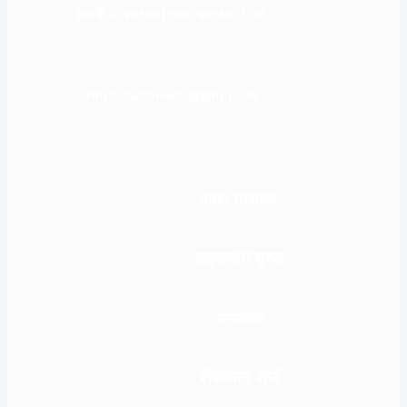
सम्पर्क नं : 9856031933, 9856023326
Email: mardinews1@gmail.com
प्रधान सम्पादकः
खड्कजंग गुरुङ
सम्पादकः
शेषकान्त शर्मा