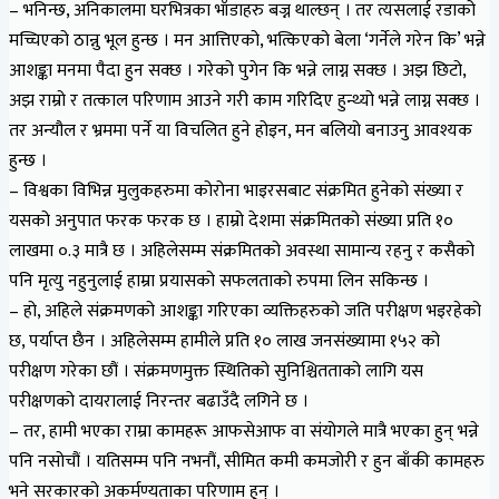
– भनिन्छ, अनिकालमा घरभित्रका भाँडाहरु बज्न थाल्छन् । तर त्यसलाई रडाको
मच्चिएको ठान्नु भूल हुन्छ । मन आत्तिएको, भत्किएको बेला ‘गर्नेले गरेन कि’ भन्ने
आशङ्का मनमा पैदा हुन सक्छ । गरेको पुगेन कि भन्ने लाग्न सक्छ । अझ छिटो,
अझ राम्रो र तत्काल परिणाम आउने गरी काम गरिदिए हुन्थ्यो भन्ने लाग्न सक्छ ।
तर अन्यौल र भ्रममा पर्ने या विचलित हुने होइन, मन बलियो बनाउनु आवश्यक
हुन्छ ।
– विश्वका विभिन्न मुलुकहरुमा कोरोना भाइरसबाट संक्रमित हुनेको संख्या र
यसको अनुपात फरक फरक छ । हाम्रो देशमा संक्रमितको संख्या प्रति १०
लाखमा ०.३ मात्रै छ । अहिलेसम्म संक्रमितको अवस्था सामान्य रहनु र कसैको
पनि मृत्यु नहुनुलाई हाम्रा प्रयासको सफलताको रुपमा लिन सकिन्छ ।
– हो, अहिले संक्रमणको आशङ्का गरिएका व्यक्तिहरुको जति परीक्षण भइरहेको
छ, पर्याप्त छैन । अहिलेसम्म हामीले प्रति १० लाख जनसंख्यामा १५२ को
परीक्षण गरेका छौं । संक्रमणमुक्त स्थितिको सुनिश्चितताको लागि यस
परीक्षणको दायरालाई निरन्तर बढाउँदै लगिने छ ।
– तर, हामी भएका राम्रा कामहरू आफसेआफ वा संयोगले मात्रै भएका हुन् भन्ने
पनि नसोचौं । यतिसम्म पनि नभनौं, सीमित कमी कमजोरी र हुन बाँकी कामहरु
भने सरकारको अकर्मण्यताका परिणाम हुन् ।