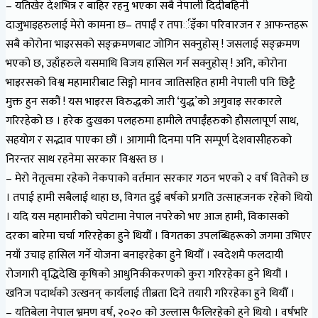
– यतिखेर देशभित्र र बाहिर रहनु भएका सबै नेपाली दिदीबहिनी
दाजुभाइहरुलाई मेरो कामना छ– तपाईँ र तपार्इँका परिवारजन र आफन्तहरू
सबै कोरोना भाइरसको सङ्क्रमणबाट जोगिन सक्नुहोस् ! जसलाई सङ्क्रमण
भएको छ, उहाँहरुले यसमाथि विजय हासिल गर्न सक्नुहोस् ! अनि, कोरोना
भाइरसको विश्व महामारीबाट सिङ्गो मानव जातिसहित हामी नेपाली पनि छिट्टै
मुक्त हुन सकौं ! यस भाइरस विरुद्धको जारी ‘युद्ध’को अगुवाइ सरकारले
गरिरहेको छ । हरेक दुःखका पलहरुमा हामीले तपाईँहरुको हौसलापूर्ण साथ,
सहयोग र सद्भाव पाएका छौं । आगामी दिनमा पनि सम्पूर्ण देशवासीहरुको
निरन्तर साथ रहनेमा सरकार विश्वस्त छ ।
– मेरो नेतृत्वमा रहेको नेकपाको वर्तमान सरकार गठन भएको २ वर्ष वितेको छ
। तपाई हामी सबैलाई थाहा छ, विगत दुई बर्षको प्रगति उत्साहजनक रहेको थियो
। यदि यस महामारीको चपेटामा नेपाल नपरेको भए आज हामी, विकासको
दरका बारेमा चर्चा गरिरहेका हुने थियौँ । विगतका उपलब्धिहरूको जगमा उभिएर
नयाँ उचाइ हासिल गर्ने योजना बनाइरहेका हुने थियौँ । स्वदेशमै फलदायी
रोजगारी वृद्धिदेखि कृषिको आधुनिकीकरणको कुरा गरिरहेका हुने थियौं ।
खनिज पदार्थको उत्खनन् कार्यलाई तीब्रता दिने तयारी गरिरहेका हुने थियौँ ।
– यतिबेला नेपाल भ्रमण वर्ष, २०२० को उल्लास फैलिरहेको हुने थियो । वर्षभरि