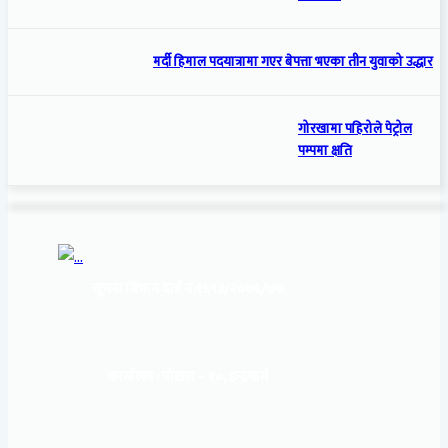
मर्दी हिमाल पदयात्रामा गएर बेपत्ता भएका तीन युवाको उद्धार
गोरखामा पहिरोले पेट्रोल
पम्पमा क्षति
सूचना बिभाग दर्ता नं:
१६९३/२०७६/७७
कार्यालय :
पोखरा – १०, इन्द्रमार्ग