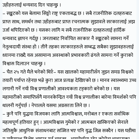
उहाँहरुलाई धन्यवाद दिन चाहन्छु ।
– सङ्कटको यस बेलामा सिङ्गो राष्ट्र एकताबद्ध छ । सबै राजनीतिक दलहरुबाट
प्राप्त साथ, समर्थन तथा उहाँहरुबाट प्राप्त रचनात्मक सुझावले सरकारलाई अझ
उर्जा थपिदिएको छ । यसका लागि म सबै राजनीतिक दलहरुलाई हार्दिक
धन्यवाद ज्ञापन गर्दछु । जनताबाट निर्वाचित सरकार नै सङ्कटको सामना गर्ने
नेतृत्वदायी संस्था हो । तीनै तहका सरकारहरुले सम्बद्ध सबैका सुझावहरुलाई
ध्यानमा राख्दै यस असामान्य अवस्थाको प्रभावकारी ढंगले सामना गर्ने कुराको
विश्वास दिलाउन चाहन्छु ।
– चैत २५ गते मैले भनेको थिएँ– यस खालको महामारीसँग जुझ्न समग्र विश्वको
तयारी पर्याप्त रहेनछ भन्ने कुरा आज प्रत्यक्ष देखिएको छ । मानव स्वास्थ्यमा उच्च
लगानी गर्ने नयाँ विश्व प्रणालीको आवश्यकता टड्कारो बनेको छ । यस
महामारीको समाप्तिसँगै मानवकेन्द्रित नयाँ विश्व प्रणालीका बारेमा विमर्शको पनि
थालनी गर्नुपर्छ । नेपालले यसमा अग्रसरता लिने छ ।
– कुनै पनि युद्धमा विजयका लागि आत्मविश्वास, मनोबल र एकता सर्वाधिक
महत्वपूर्ण हतियार हुन् । आत्मविश्वास गुमेको र आत्मबल खस्किएको सेनाले
जतिसुकै आधुनिक संशाधनबाट सज्जित भए पनि युद्ध जित्न सक्दैन । यस घडीमा