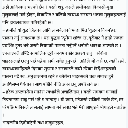
अझै आविस्कार भएको छैन । यस्तो शत्रु, जसले हामीजस्ता विकासोन्मुख
मुलुकलाई मात्रै होइन, विकसित र बलियो स्वास्थ्य संरचना भएका मुलुकहरुलाई
पनि हायलकायल पारिरहेको छ ।
– हामीले यो युद्ध जित्नका लागि त्यसबेलाको भन्दा भिन्न ‘युद्धका नियम’हरु
पालना गर्नु आवश्यक छ । यस युद्धमा ‘दूरीमा शक्ति’ छ, दूरीबाट नै हाम्रो एकता
प्रदर्शित हुन्छ भन्ने जस्तो नियमको पालना गर्नुपर्ने अनौठो अवस्था आएको छ ।
एक्लाएक्लै उभिंदै सामाजिक दूरी कायम राखेर अदृश्य शत्रु– कोरोना
भाइरसलाई छल्नु पर्छ भन्नेमा हामी सचेत हुनुपर्छ । अहिले जो जहाँ छ, त्यहीँ रहने,
स्वास्थ्यकर्मीहरुले दिएका सुझाव र सरकारले जारी गरेका निर्देशनहरुको
पालना गर्दै स्व–अनुशासनमा रहने र कोरोना भाइरसको चक्र समाप्त हुने
अवधिसम्म धैर्यताका साथ पर्खिने नीति अपनाउनु अपरिहार्य छ ।
– हरेक अप्ठ्यारोमा मानिस स्वभावैले अत्तालिन्छन् । यस्तो समयमा मनलाई
नियन्त्रणमा राख्नु पर्छ भन्ने म ठान्दछु । यो काम, भनेजस्तै सजिलो पक्कै छैन, तर
परेपछि मानिसले त्यसलाई सामना गर्न सक्छ भन्ने मेरो आप्mनै भोगाइले बताउँछ
।
आदरणीय दिदीबहिनी तथा दाजुभाइहरु,