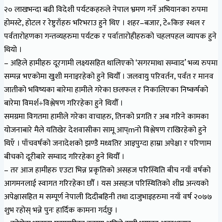
२० लाखभन्दा बढी विदेशी पर्यटकहरुले नेपाल भ्रमण गर्ने अभियानका रुपमा
होमस्टे, होटल र रेष्टुराँहरु भरिभराउ हुने थिए । शहर–बजार, टे«किङ स्थल र
पर्वतारोहणका गन्तव्यहरुमा पर्यटक र पर्वातारोहीहरुको चहलपहल व्यापक हुने
थियो ।
– अहिले हामीहरु दूरगामी लक्ष्यसहित थालिएको ‘सगरमाथा सम्वाद’ भव्य रुपमा
सम्पन्न भएकोमा खुशी मनाइरहेको हुने थियौँ । जलवायु परिवर्तन, पर्वत र मानव
जातीको भविष्यका बारेमा हामीले गरेका छलफल र निकालिएका निष्कर्षको
बारेमा विमर्श÷विश्लेषण गरिरहेका हुने थियौँ ।
समग्रमा विगतमा हामीले गरेका वाचाहरु, तिनको प्रगति र अब गरिने कामका
योजनाबारे मैले यतिखेर देशवासीका सामू आप्mनो विश्लेषण राखिरहेको हुने
थिएँ । पाँचवर्षको जनादेशको झण्डै मध्यतिर आइपुग्दा हाम्रा अपेक्षा र परिणाम
बीचको दूरीबारे सम्वाद गरिरहेका हुने थियौँ ।
– तर आज हामीहरु एउटा भिन्न प्रकृतिको असहज परिस्थिति बीच नयाँ वर्षको
आगमनलाई स्वागत गरिरहेका छौँ । यस असहज परिस्थितिको शीघ्र अन्त्यको
अपेक्षासहित म सम्पूर्ण नेपाली दिदीबहिनी तथा दाजुभाइहरुमा नयाँ वर्ष २०७७
शुभ रहोस् भन्ने पुनः हार्दिक कामना गर्दछु ।