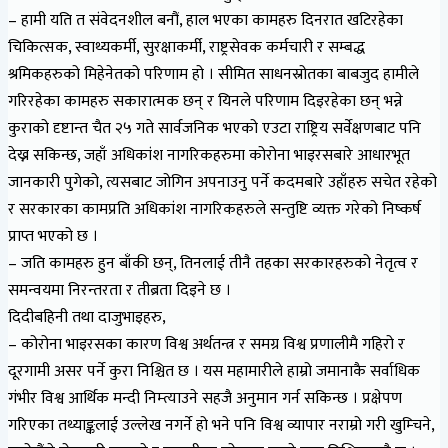
– हामी यति त संवेदनशील बनौं, हाल भएका कामहरु दिनरात खटिरहेका
चिकित्सक, स्वाथ्यकर्मी, सुरक्षाकर्मी, राष्ट्रसेवक कर्मचारी र सम्बद्ध
श्रमिकहरुको मिहेनेतको परिणाम हो । सीमित साधनस्रोतका बाबजुद हामीले
गरिरहेका कामहरु सकारात्मक छन् र यिनले परिणाम दिइरहेका छन् भन्ने
कुराको दृष्टान्त चैत २५ गते सार्वजनिक भएको एउटा राष्ट्रिय सर्वेक्षणबाट पनि
देख्न सकिन्छ, जहाँ अधिकांश नागरिकहरुमा कोरोना भाइरसबारे आधारभूत
जानकारी पुगेको, त्यसबाट जोगिन अपनाउनु पर्ने कदमबारे उहाँहरु सचेत रहेको
र सरकारका कामप्रति अधिकांश नागरिकहरुले सन्तुष्टि व्यक्त गरेको निष्कर्ष
प्राप्त भएको छ ।
– जति कामहरु हुन बाँकी छन्, तिनलाई तीनै तहका सरकारहरुको नेतृत्व र
समन्वयमा निरन्तरता र तीब्रता दिइने छ ।
दिदीबहिनी तथा दाजुभाइहरु,
– कोरोना भाइरसका कारण विश्व अर्थतन्त्र र समग्र विश्व प्रणालीमै गहिरो र
दूरगामी असर पर्ने कुरा निश्चित छ । यस महामारीले हाम्रो जमानाकै सर्वाधिक
गंभीर विश्व आर्थिक मन्दी निम्त्याउने सहजै अनुमान गर्न सकिन्छ । प्रक्षेपण
गरिएका तथ्याङ्कलाई उल्लेख नगर्ने हो भने पनि विश्व व्यापार नराम्रो गरी खुम्चिने,