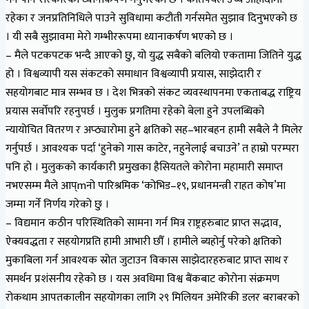
रहेका र जनप्रतिनिधिले पाउने सुविधामा कटौती गर्नसमेत सुझाव दिनुभएको छ
। यी सबै सुझावमा मेरो गम्भीररूपमा ध्यानाकर्षण भएको छ ।
– मैले पटकपटक भन्दै आएको छु, यो युद्ध सबैको बलियो एकतामा जितिने युद्ध
हो । विश्वव्यापी यस संकटको समाधान विश्वव्यापी प्रयास, साझेदारी र
सहयोगबाट मात्र सम्भव छ । देश भित्रको संकट व्यवस्थापनमा एकताबद्ध राष्ट्रिय
प्रयास सर्वाेपरि रहनुपर्छ । मुलुक प्रगतिमा रहेको बेला हुने उपलब्धिको
न्यायोचित वितरण र अप्ठ्यारोमा हुने क्षतिको सह–भारबहन हामी सबैले नै मिलेर
गर्नुपर्छ । आवश्यक पर्दा ‘हुनेको गास काटेर, नहुनेलाई बचाउने’ त हाम्रो परम्परा
पनि हो । मुलुकको कार्यकारी प्रमुखका हैसियतले कोरोना महामारी समाप्त
नभएसम्म मैले आप्mनो पारिश्रमिक ‘कोभिड–१९, प्रधानमन्त्री राहत कोष’मा
जम्मा गर्ने निर्णय गरेको छु ।
– विद्यमान कठीन परिस्थितिको सामना गर्न मित्र राष्ट्रहरुबाट प्राप्त सद्भाव,
ऐक्यवद्धता र सहयोगप्रति हामी आभारी छौँ । हामीले ब्यहोर्नु परेको क्षतिको
मुकाबिला गर्न आवश्यक स्रोत जुटाउन विकास साझेदारहरुबाट प्राप्त साथ र
समर्थन प्रशंसनीय रहेको छ । यस अवधिमा विश्व बैंकबाट कोरोना संक्रमण
रोकथाम आपतकालीन सहयोगका लागि २९ मिलियन अमेरिकी डलर बराबरको