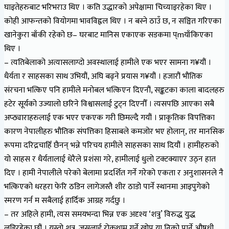
घाइतेहरुबाट भरिभराउ थिए । कति उद्धारको अपेक्षामा चिच्याइरहेका थिए ।
कोही आफन्तको वियोगमा भावविह्वल थिए । न बस्ने ठाउँ छ, न सञ्चित गरिएका
खानेकुरा बाँकी रहेको छ– घरबाट मानिस एकाएक सडकमा प्mयाँकिएका
थिए ।
– त्यतिबेलाको अत्यासलाग्दो अवस्थालाई हामीले एक भएर सामना ग¥यौं ।
धैर्यता र साहसका साथ उभियौं, अघि बढ्ने प्रयास ग¥यौं । हजारौं भौतिक
संरचना भत्किए पनि हामीले मनोबल भत्किएन दिएनौं, सङ्कटका काला बादलहरु
हटेर सूर्यको उज्यालो छरिने विश्वासलाई टुट्न दिएनौँ । त्यसपछि आएका सबै
अप्ठ्याराहरुलाई एक भएर एकएक गरी छिमल्दै गयौं । प्राकृतिक विपत्तिका
कारण नेपालीहरु भौतिक संपत्तिका हिसाबले कमजोर भए होलान्, तर मानसिक
रूपमा दरिद्रचाहिँ छैनन् भन्ने परिचय हामीले साहसका साथ दियौं । हामीहरुको
यो साहस र धैर्यतालाई धेरैले प्रशंसा गरे, हामीलाई धुलो टक्टक्याएर उठ्न हात
दिए । हामी नेपालीले परेको बेलामा प्रदर्शित गर्ने गरेको एकता र अनुशासनले नै
भत्किएको धरहरा फेरि ठडिन लागेजस्तै शीर ठाडो पार्ने स्थानमा आइपुगेको
स्मरण गर्न म सबैलाई हार्दिक आग्रह गर्दछु ।
– तर अहिले हामी, त्यस समयभन्दा भिन्न एक अदृश्य ‘शत्रु’ विरुद्ध युद्ध
लडिरहेका छौं । यस्तो शत्रु, जसलाई रोकथाम गर्ने खोप या निको पार्ने औषधी