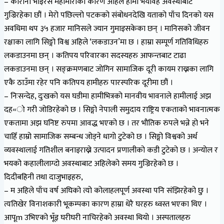
– कोरोना भाइरस महामारीका कारण अहिले हामी भयावह अवस्थाबाट
गुज्रिरहेका छौं । मेरो पछिल्लो पटकको संबोधनदेखि यताको पाँच दिनको यस
अवधिमा थप ३५ हजार मानिसले ज्यान गुमाइसकेका छन् । मानिसको जीवन
रक्षाका लागि सिङ्गो विश्व अहिले ‘लकडाउन’मा छ । हाम्रा सम्पूर्ण गतिविधिहरु
लकडाउनमा छन् । कतिपय परिवारका सदस्यहरु आफन्तबाट टाढा
लकडाउनमा छन् । सङ्क्रमणबाट जोगिन सामाजिक दूरी कायम राख्नका लागि
एकै ठाउँमा रहेर पनि कतिपय हामीहरु पारस्परिक दूरीमा छौं ।
– निःसन्देह, दुःखको यस घडीमा हामीभित्रको मानवीय भावनाले हामीलाई अझ
दह«ो गरी जोडिरहेको छ । सिङ्गो नेपाली समुदाय राष्ट्रिय एकताको भावनात्मक
एकतामा अझ घनिष्ट रुपमा आवद्ध भएको छ । तर भौतिक रुपले भन्ने हो भने
चाहिँ हाम्रो सामाजिक सम्बन्ध जोड्ने धागो टुटेको छ । सिङ्गो विश्वको अर्थ
व्यवस्थालाई गतिशील बनाइराख्ने उत्पादन प्रणालीको कडी टुटेको छ । अन्योल र
भयको कहालीलाग्दो अवस्थाबाट अहिलेको समय गुज्रिरहेको छ ।
दिदीबहिनी तथा दाजुभाइहरु,
– म अहिले पाँच वर्ष अघिको त्यो कोलाहलपूर्ण अवस्था पनि संझिरहेको छु ।
त्यतिखेर विनाशकारी भूकम्पका कारण हाम्रा धेरै घरहरु ध्वस्त भएका थिए ।
आपूm उभिएको भूँइ घरीघरी नाचिरहेको अवस्था थियो । अस्पतालहरु