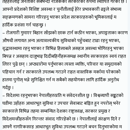
तहहरुलाई जनताको सबैभन्दा नजिकको सरकारका रुपमा स्थापित गरेको छ ।
आफ्नो प्रदेशको विशिष्ट अवस्था र चुनौतीलाई हेरेर प्रभावकारी ढङ्गले संभाव्य
सङ्क्रमणको सामना गरिरहनु भएका प्रदेश सरकारहरुको भूमिकालाई म
हार्दिक प्रशंसा गर्न चाहन्छु ।
– रोजगारी गुमाएर बिहान साँझको छाक टार्न कठीन भएका, अपाङ्गताका कारण
औषधी लगायत अन्य अत्यावश्यकीय सुविधाको पहुँचबाट टाढा रहनु भएका,
वृद्धावस्थामा रहनु भएका र विभिन्न हिसाबले असहज अवस्था भोगिरहनु भएका
बिपन्न र असहाय दाजुभाइ दिदीबहिनीहरूसमक्ष स्थानीय सरकारहरु स्वयं राहत
लिएर पुग्ने छन् । अप्ठ्यारोमा पर्नुभएका त्यस्ता व्यक्ति, परिवार या समुदायको
पहिचान गर्न र सरकारले उपलब्ध गराउने राहत वास्तविक मर्कामा परेकाको
हातमा पुगोस् भन्ने सुनिश्चित गर्न म सबैको सहयोगका लागि हार्दिक अनुरोध
गर्दछु ।
– विदेशमा रहनुभएका नेपालीहरुप्रति म संवेदनशील छु । विश्वव्यापी सङ्कटको
घडीमा उहाँहरु आधारभूत सुविधा र उपचार सेवाबाट बञ्चित हुन नपरोस् भनेर
सरकारले विभिन्न तहमा सम्बन्धित देशका राष्ट्राध्यक्ष, सरकार प्रमुख र
विदेशमन्त्रीहरुसँग निरन्तर संवाद गरिरहेको छ । नेपालीलाई संरक्षण दिने र
आफ्नै नागरिकसरह आधारभूत सुविधा उपलब्ध गराउने बचन दिनुभएकोमा म