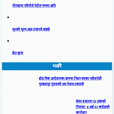
गोरखामा पहिरोले पेट्रोल पम्पमा क्षति
सुनको मूल्य आठ हजारले बढ्यो
छेउ-कुना
भर्खरै
ब्रोड पिक आरोहणका क्रममा निधन भएका पर्वतारोही
पुरबहादुर गुरुङको शव नेपाल ल्याइयो
सेयर बजारमा १३ अंकको
गिरावट, ४ अर्ब ६२ करोडको
कारोबार