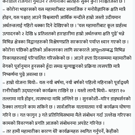
करोडौंले रोजगारी गुमाउने र लगानीका स्रोतहरु सुक्ने कुरा निश्चितजस्तै छ ।
– कोरोना भाइरसको यस महामारीबाट सामाजिक र मनोवैज्ञानिक क्षति मात्रै
होइन, यस पश्चात् आउने विश्वव्यापी आर्थिक मन्दीले हाम्रो जस्तो उदीयमान
अर्थतन्त्रलाई गहिरो धक्का दिने देखिएको छ । ‘यस महामारीबाट कूल ग्रार्हस्थ
उत्पादनको २ देखि ४ प्रतिशतको हाराहारीमा हाम्रो अर्थतन्त्रमा क्षति पुग्ने’ भन्ने
विभिन्न क्षेत्रका विद्वानहरुको विश्लेषणप्रति सरकारको पर्याप्त ध्यान गएको छ ।
कोरोना पछिको क्षतिको आँकलनका लागि सरकारले आपूmसम्बद्ध विभिन्न
निकायहरुलाई परिचालित गरिसकेको छ । आउने हप्ता दिनसम्ममा महामारीको
वेगको पूर्वानुमान हुनसक्ने हुँदा समग्र मूल्याङ्कनको प्रक्रिया त्यसपछि मात्रै
निष्कर्षमा पुग्ने अवस्था छ ।
– हाम्रो योजना थियो– यस नयाँ बर्षमा, नयाँ बर्षको पहिलो महिनाको पूर्वाद्र्धमै
रानीपोखरी उद्घाटनको कार्यक्रम राखिने छ । यस्तो लाग्दै थियो– धरहरा १०
तल्लामा मात्रै होइन, त्यसभन्दा माथि अग्लिने छ । सुनकोशी–मरिन डाइभर्सनको
ठेक्का लगाउने काम सकिने छ । सार्वजनिक यातायातमा नयाँ कार्यक्रम घोषणा
गरिने छ । गत फागुन ३ गते प्रतिनिधिसभामा मैले संबोधन गर्दा उल्लेख गरिएका
कामको विवरणको प्रगति आजको संबोधनमा अपडेट गरिनेछ ।
– तर हामी महामारीका कारण धेरै कार्यक्रमहरु स्थगित गर्नुपर्ने, केहीको