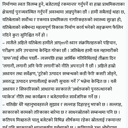
निर्माणमा स्वतः विलम्ब हुने, बजेटलाई रकमान्तर गर्नुपर्ने वा हाम्रा प्राथमिकताका
क्षेत्रलाई पुनःव्यवस्थित गर्नुपर्ने अवस्थामा आइपुगेका छौं । हामी सबैलाई थाहा छ,
यतिबेलाको सर्वोच्च र एकमात्र प्राथमिकता नागरिकहरुको स्वास्थ्य सुरक्षा हो,
यतिबेलाको सबैभन्दा महत्वपूर्ण विकास निर्माण कार्य भनेको सङ्क्रमण फैलिन
नदिने कुरा सुनिश्चित गर्ने हो ।
– त्यसैले अहिले यतिबेला हामीले आप्mनो ध्यान संक्रमितहरुको पहिचान,
परीक्षण अनि उपचारमा केन्द्रित गरेका छौं । जतिबेला हामी यस महामारीको
‘ग्राफ’लाई सीधा पार्छौं– त्यसपछि हाम्रा आर्थिक गतिविधिलाई तीब्रता दिन
‘लगानी, लगानी अनि फेरि लगानी’को नीति अपनाउने नै छौं । अहिले हाम्रो
अध्ययन तथा सर्वेक्षण, ‘टुटेको उत्पादन सम्बन्धको कडी फेरि कसरी जोड्ने,
अवरुद्ध उत्पादन प्रणालीलाई कसरी सुचारु गर्ने ?’ भन्नेमा केन्द्रित छ । यसै
अध्ययन र सिफारिसको आधारमा सरकारले ‘अर्थतन्त्रको पुनरुत्थानको
प्याकेज’ नीति तथा कार्यक्रम र बजेटमार्फत सार्वजनिक गर्ने छ ।
– यतिखेर धेरै महानुभावहरुले सुझाव र सल्लाह दिइरहनु भएको छ । सल्लाह,
सरकारको कामको तरिकाका बारेमा छ र साधनस्रोतको सम्बन्धमा पनि छ ।
कतिपय मित्रहरुले चालू बजेटको विभिन्न शीर्षकमा रहेका स्रोतलाई रकमान्तर
गर्न पनि सरकारको ध्यानाकर्षण गर्नुभएको छ । कतिपयले उच्च ओहोदामा