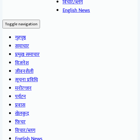
विचार/ब्लग
English News
Toggle navigation
गृहपृष्ठ
समाचार
प्रमुख समाचार
विजनेश
जीवनशैली
सूचना प्रविधि
मनोरन्जन
पर्यटन
प्रवास
खेलकुद
फिचर
विचार/ब्लग
English News