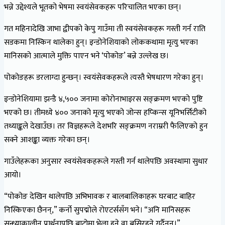
भन्ने उद्देश्यले भूतको भेषमा स्वयंसेवकहरू परिचालित भएका छन्।
गत महिनादेखि जाभा द्वीपको केपु गाउँमा ती स्वयंसेवकहरू गस्ती गर्न राति
सडकमा निस्किन थालेका हुन्। इन्डोनेशियाको लोककथामा मृत्यु भएका
मानिसको आत्माले मुक्ति पाएन भने ‘पोकोङ’ बन्ने उल्लेख छ।
पोकोङहरू डरलाग्दा हुन्छन्। स्वयंसेवकहरूले त्यस्तै भेषधारण गरेका हुन्।
इन्डोनेशियामा झन्डै ४,५०० जनामा कोरोनाभाइरस सङ्क्रमण भएको पुष्टि
भएको छ। तीमध्ये ४०० जनाको मृत्यु भएको जोन्स हप्किन्स यूनिभर्सिटीको
तथ्याङ्कले देखाउँछ। तर विज्ञहरूले देशभरि सङ्क्रमण नराम्ररी फैलिएको हुन
सक्ने आशङ्का व्यक्त गरेका छन्।
गाउँलेहरूका अनुसार स्वयंसेवकहरूले गस्ती गर्न थालेपछि अवस्थामा सुधार
आयो।
“पोकोङ देखिन थालेपछि अभिभावक र बालबालिकाहरू घरबाट बाहिर
निस्किएका छैनन्,” कर्नो सुपद्मोले रोएटर्ससँग भने। “अनि मानिसहरू
सन्ध्याकालीन प्रार्थनापछि बाटोमा भेला हुने वा बसिरहने गर्दैनन्।”