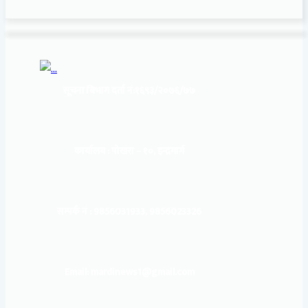
सूचना बिभाग दर्ता नं:
१६९३/२०७६/७७
कार्यालय :
पोखरा – १०, इन्द्रमार्ग
सम्पर्क नं : 9856031933, 9856023326
Email: mardinews1@gmail.com