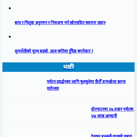
बाघ र चितुवा अनुगमन र नियन्त्रण गर्न खोरसहित क्यामरा जडान
सुनचाँदीको मूल्य बढ्यो, आज कतिमा हुँदैछ कारोबार ?
भर्खरै
पर्यटन प्रवर्द्धनका लागि भुलभुलेमा छैटौँ हामखोला झरना
महोत्सव
ढोरपाटनमा ३७ हजार पर्यटक,
४७ लाख आम्दानी
देशभर मनसुनी वायुको प्रभाव,