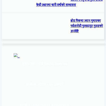
केही स्थानमा भारी वर्षाको सम्भावना
ब्रोड पिकमा ज्यान गुमाएका
पर्वतारोही पुरबहादुर गुरुङको
अन्त्येष्टि
सूचना बिभाग दर्ता नं:
१६९३/२०७६/७७
कार्यालय :
पोखरा – १०, इन्द्रमार्ग
सम्पर्क नं : 9856031933, 9856023326