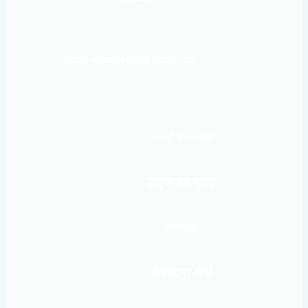
Email: mardinews1@gmail.com
प्रधान सम्पादकः
खड्कजंग गुरुङ
सम्पादकः
शेषकान्त शर्मा