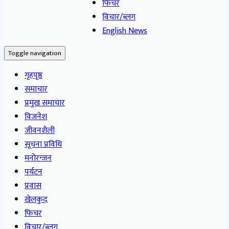
फिचर
विचार/ब्लग
English News
Toggle navigation
गृहपृष्ठ
समाचार
प्रमुख समाचार
विजनेश
जीवनशैली
सूचना प्रविधि
मनोरन्जन
पर्यटन
प्रवास
खेलकुद
फिचर
विचार/ब्लग