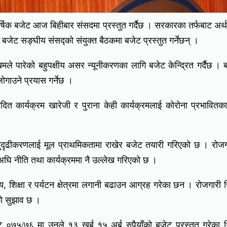
षिक बजेट आज बिहीबार संसदमा प्रस्तुत गर्दैछ । सरकारका तर्फबाट अर्थम
ेट सङ्घीय संसद्को संयुक्त बैठकमा बजेट प्रस्तुत गर्नेछन् ।
पारेको बहुपक्षीय असर न्यूनीकरणका लागि बजेट केन्द्रित गर्दैछ । 
ोगाउने प्रयास गर्नेछ ।
त कार्यक्रम खारेजी र पुराना केही कार्यक्रमलाई कोरोना प्रभावितक
ण तथा सुदृढीकरणलाई मूल प्राथमिकतामा राखेर बजेट तयारी गरिएको छ । रोज
सअघि नीति तथा कार्यक्रममा नै उल्लेख गरिएको छ ।
, शिक्षा र पर्यटन क्षेत्रमा लगानी बढाउन आग्रह गरेका छन । रोजगारी स
ूको सुझाव छ ।
ट ०७५/७६ मा उनले १३ खर्ब १५ अर्ब रुपैयाँको बजेट प्रस्तुत गरेका