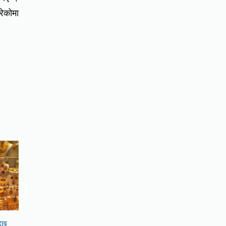
रेकोमा
दैछ