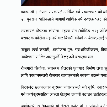
काठमाडौं । नेपाल सरकारले आर्थिक वर्ष २०७७/७८ को वार्
डा. युवराज खतिवडाले आगामी आर्थिक वर्ष २०७७/०७८ को बज
सरकारले योपटक कोरोना भाइरस रोग (कोभिड–१९) जोखिमले 
यसपटक कोरोना महामारीबाट बिरामी बनेको अर्थतन्त्रलाई ज
फजुल खर्च कटौती, आयोजना पुनः प्राथमिकीकरण, विवादि
प्याकेजमा समेटेर आउनुपर्ने विज्ञहरुले बताएका छन् ।
रोजगारी सिर्जना, स्वास्थ्य क्षेत्रको पूर्वाधार निर्मा
लागि प्रधानमन्त्री रोजगार कार्यक्रमको स्वरूप बदल्ने य
प्रिबजेट छलफलका क्रममा सांसदहरूले भने कृषि, स्वास्थ्य
गर्ने कार्यक्रमसहित त्यस्ता क्षेत्रमा लगानी बढाउन उहाँहर
अर्थमन्त्री खतिवडाको यो तेस्रो बजेट हो । पहिलो बजे