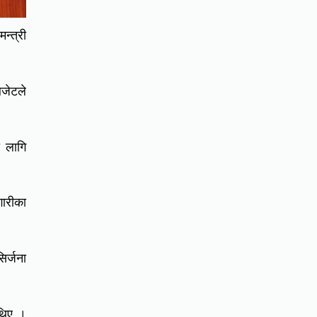
न्त्री
बजेटले
ा लागि
गारीका
िर्जना
 थिए ।