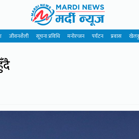
श
जीवनशैली
सूचना प्रविधि
मनोरन्जन
पर्यटन
प्रवास
खेलक
ँदै