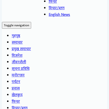
फिचर
विचार/ब्लग
English News
Toggle navigation
गृहपृष्ठ
समाचार
प्रमुख समाचार
विजनेश
जीवनशैली
सूचना प्रविधि
मनोरन्जन
पर्यटन
प्रवास
खेलकुद
फिचर
विचार/ब्लग