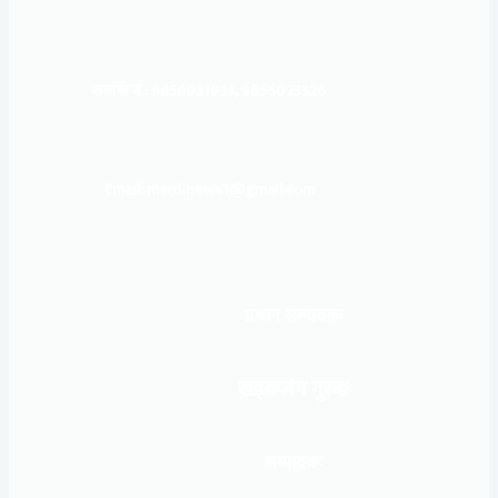
सम्पर्क नं : 9856031933, 9856023326
Email: mardinews1@gmail.com
प्रधान सम्पादकः
खड्कजंग गुरुङ
सम्पादकः