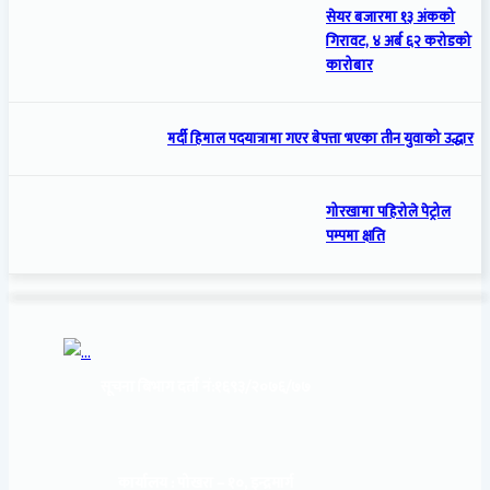
सेयर बजारमा १३ अंकको
गिरावट, ४ अर्ब ६२ करोडको
कारोबार
मर्दी हिमाल पदयात्रामा गएर बेपत्ता भएका तीन युवाको उद्धार
गोरखामा पहिरोले पेट्रोल
पम्पमा क्षति
सूचना बिभाग दर्ता नं:
१६९३/२०७६/७७
कार्यालय :
पोखरा – १०, इन्द्रमार्ग