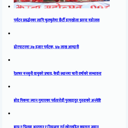
पर्यटन प्रवर्द्धनका लागि भुलभुलेमा छैटौँ हामखोला झरना महोत्सव
ढोरपाटनमा ३७ हजार पर्यटक, ४७ लाख आम्दानी
देशभर मनसुनी वायुको प्रभाव, केही स्थानमा भारी वर्षाको सम्भावना
ब्रोड पिकमा ज्यान गुमाएका पर्वतारोही पुरबहादुर गुरुङको अन्त्येष्टि
बाघ र चितुवा अनुगमन र नियन्त्रण गर्न खोरसहित क्यामरा जडान