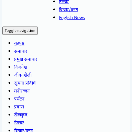
फिचर
विचार/ब्लग
English News
Toggle navigation
गृहपृष्ठ
समाचार
प्रमुख समाचार
विजनेश
जीवनशैली
सूचना प्रविधि
मनोरन्जन
पर्यटन
प्रवास
खेलकुद
फिचर
विचार/ब्लग