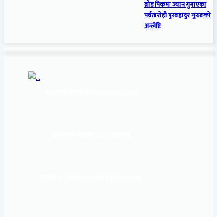
ब्रोड पिकमा ज्यान गुमाएका
पर्वतारोही पुरबहादुर गुरुङको
अन्त्येष्टि
सूचना बिभाग दर्ता नं:
१६९३/२०७६/७७
कार्यालय :
पोखरा – १०, इन्द्रमार्ग
सम्पर्क नं : 9856031933, 9856023326