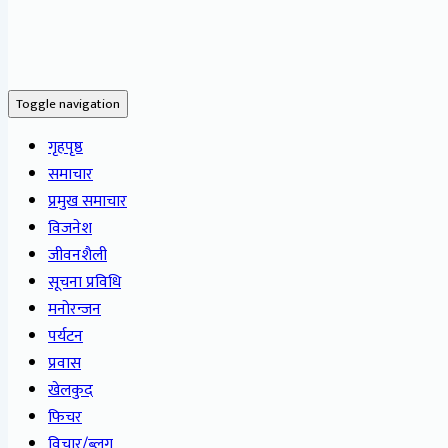
Toggle navigation
गृहपृष्ठ
समाचार
प्रमुख समाचार
विजनेश
जीवनशैली
सूचना प्रविधि
मनोरन्जन
पर्यटन
प्रवास
खेलकुद
फिचर
विचार/ब्लग