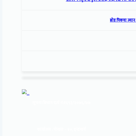
ब्रोड पिकमा ज्यान 
सूचना बिभाग दर्ता नं:
१६९३/२०७६/७७
कार्यालय :
पोखरा – १०, इन्द्रमार्ग