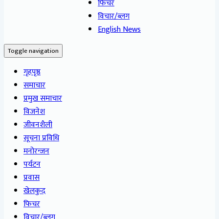
फिचर
विचार/ब्लग
English News
Toggle navigation
गृहपृष्ठ
समाचार
प्रमुख समाचार
विजनेश
जीवनशैली
सूचना प्रविधि
मनोरन्जन
पर्यटन
प्रवास
खेलकुद
फिचर
विचार/ब्लग