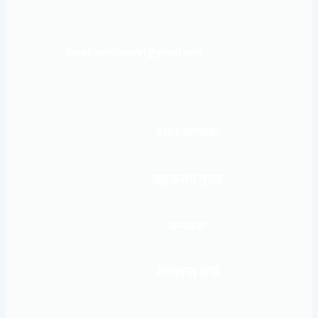
Email: mardinews1@gmail.com
प्रधान सम्पादकः
खड्कजंग गुरुङ
सम्पादकः
शेषकान्त शर्मा