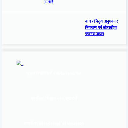
अन्त्येष्टि
बाघ र चितुवा अनुगमन र
नियन्त्रण गर्न खोरसहित
क्यामरा जडान
सूचना बिभाग दर्ता नं:
१६९३/२०७६/७७
कार्यालय :
पोखरा – १०, इन्द्रमार्ग
सम्पर्क नं : 9856031933, 9856023326