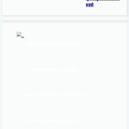
बढ्यो
सूचना बिभाग दर्ता नं:
१६९३/२०७६/७७
कार्यालय :
पोखरा – १०, इन्द्रमार्ग
सम्पर्क नं : 9856031933, 9856023326
Email: mardinews1@gmail.com