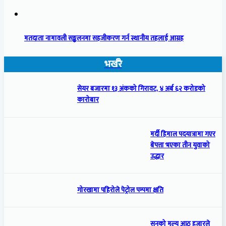
मतदाता नामावली सङ्कलनमा सहजीकरण गर्न स्थानीय तहलाई आग्रह
भर्खरै
सेयर बजारमा १३ अंकको गिरावट, ४ अर्ब ६२ करोडको
कारोबार
मर्दी हिमाल पदयात्रामा गएर
बेपत्ता भएका तीन युवाको
उद्धार
गोरखामा पहिरोले पेट्रोल पम्पमा क्षति
सुनको मूल्य आठ हजारले