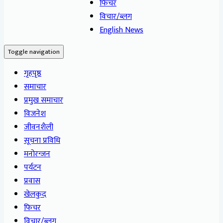
फिचर
विचार/ब्लग
English News
Toggle navigation
गृहपृष्ठ
समाचार
प्रमुख समाचार
विजनेश
जीवनशैली
सूचना प्रविधि
मनोरन्जन
पर्यटन
प्रवास
खेलकुद
फिचर
विचार/ब्लग