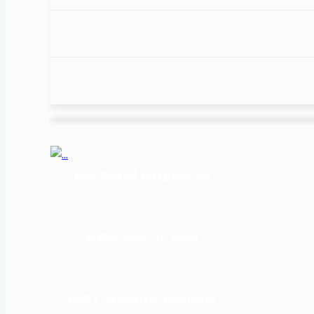
सूचना बिभाग दर्ता नं:
१६९३/२०७६/७७
कार्यालय :
पोखरा – १०, इन्द्रमार्ग
सम्पर्क नं : 9856031933, 9856023326