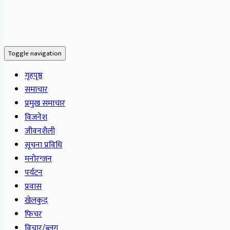
Toggle navigation
गृहपृष्ठ
समाचार
प्रमुख समाचार
विजनेश
जीवनशैली
सूचना प्रविधि
मनोरन्जन
पर्यटन
प्रवास
खेलकुद
फिचर
विचार/ब्लग