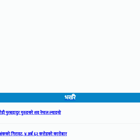
भर्खरै
ही पुरबहादुर गुरुङको शव नेपाल ल्याइयो
अंकको गिरावट, ४ अर्ब ६२ करोडको कारोबार