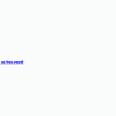
 शव नेपाल ल्याइयो