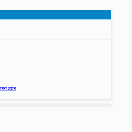
्यामरा जडान