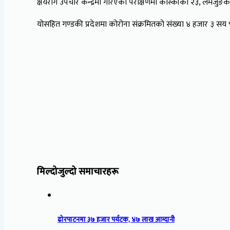
क्षयरोग उपचार केन्द्रमा गरिएको परीक्षणमा कास्कीका २३, लमजुङक
योसहित गण्डकी प्रदेशमा कोरोना संक्रमितको संख्या ४ हजार ३ सय 
मिल्दोजुल्दो समाचारहरू
ढोरपाटनमा ३७ हजार पर्यटक, ४७ लाख आम्दानी