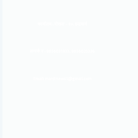
कार्यालय :
पोखरा – १०, इन्द्रमार्ग
सम्पर्क नं : 9856031933, 9856023326
Email: mardinews1@gmail.com