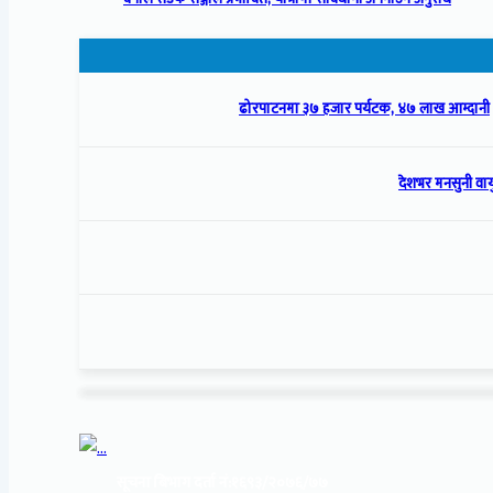
ढोरपाटनमा ३७ हजार पर्यटक, ४७ लाख आम्दानी
देशभर मनसुनी वायु
सूचना बिभाग दर्ता नं:
१६९३/२०७६/७७