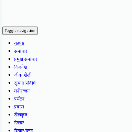
Toggle navigation
गृहपृष्ठ
समाचार
प्रमुख समाचार
विजनेश
जीवनशैली
सूचना प्रविधि
मनोरन्जन
पर्यटन
प्रवास
खेलकुद
फिचर
विचार/ब्लग