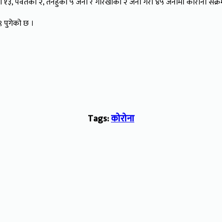
ा १३, पर्वतका २, तनहुँका ५ जना र गोरखाका २ जना गरी ४५ जनामा कोरोना संक्रम
९ पुगेको छ ।
Tags:
कोरोना