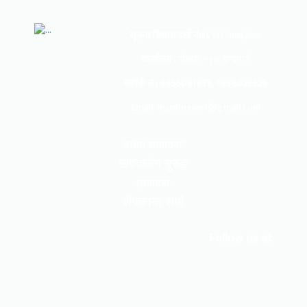
सूचना बिभाग दर्ता नं:
१६९३/२०७६/७७
कार्यालय :
पोखरा – १०, इन्द्रमार्ग
सम्पर्क नं : 9856031933, 9856023326
Email: mardinews1@gmail.com
प्रधान सम्पादकः
खड्कजंग गुरुङ
सम्पादकः
शेषकान्त शर्मा
Follow us at