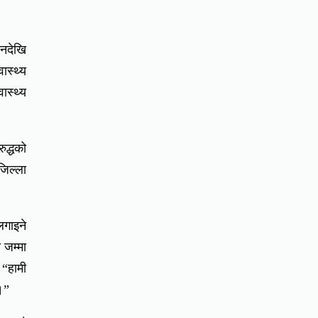
नदेखि
ास्थ्य
ास्थ्य
ुद्धको
जिल्ला
गाइने
 जम्मा
 “हामी
।”