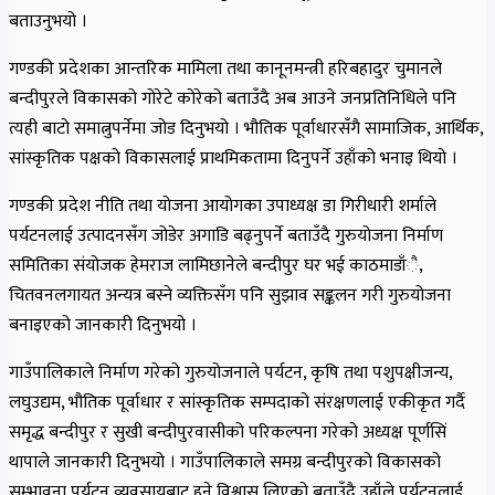
बताउनुभयो ।
गण्डकी प्रदेशका आन्तरिक मामिला तथा कानूनमन्त्री हरिबहादुर चुमानले
बन्दीपुरले विकासको गोरेटे कोरेको बताउँदै अब आउने जनप्रतिनिधिले पनि
त्यही बाटो समात्नुपर्नेमा जोड दिनुभयो । भौतिक पूर्वाधारसँगै सामाजिक, आर्थिक,
सांस्कृतिक पक्षको विकासलाई प्राथमिकतामा दिनुपर्ने उहाँको भनाइ थियो ।
गण्डकी प्रदेश नीति तथा योजना आयोगका उपाध्यक्ष डा गिरीधारी शर्माले
पर्यटनलाई उत्पादनसँग जोडेर अगाडि बढ्नुपर्ने बताउँदै गुरुयोजना निर्माण
समितिका संयोजक हेमराज लामिछानेले बन्दीपुर घर भई काठमाडाँै,
चितवनलगायत अन्यत्र बस्ने व्यक्तिसँग पनि सुझाव सङ्कलन गरी गुरुयोजना
बनाइएको जानकारी दिनुभयो ।
गाउँपालिकाले निर्माण गरेको गुरुयोजनाले पर्यटन, कृषि तथा पशुपक्षीजन्य,
लघुउद्यम, भौतिक पूर्वाधार र सांस्कृतिक सम्पदाको संरक्षणलाई एकीकृत गर्दै
समृद्ध बन्दीपुर र सुखी बन्दीपुरवासीको परिकल्पना गरेको अध्यक्ष पूर्णसिं
थापाले जानकारी दिनुभयो । गाउँपालिकाले समग्र बन्दीपुरको विकासको
सम्भावना पर्यटन व्यवसायबाट हुने विश्वास लिएको बताउँदै उहाँले पर्यटनलाई