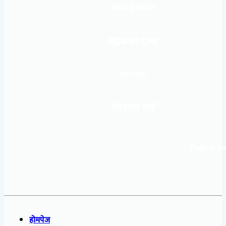
प्रधान सम्पादकः
खड्कजंग गुरुङ
सम्पादकः
शेषकान्त शर्मा
Follow us
होमपेज