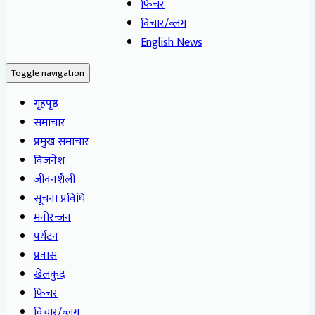
फिचर
विचार/ब्लग
English News
Toggle navigation
गृहपृष्ठ
समाचार
प्रमुख समाचार
विजनेश
जीवनशैली
सूचना प्रविधि
मनोरन्जन
पर्यटन
प्रवास
खेलकुद
फिचर
विचार/ब्लग