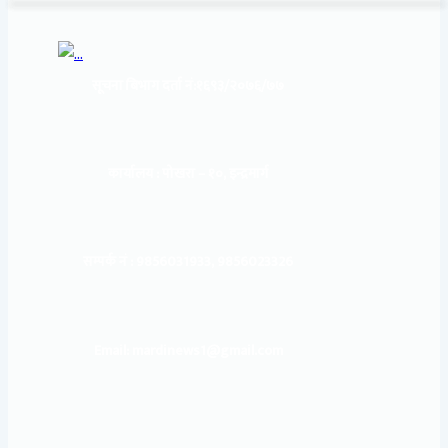
सूचना बिभाग दर्ता नं:
१६९३/२०७६/७७
कार्यालय :
पोखरा – १०, इन्द्रमार्ग
सम्पर्क नं : 9856031933, 9856023326
Email: mardinews1@gmail.com