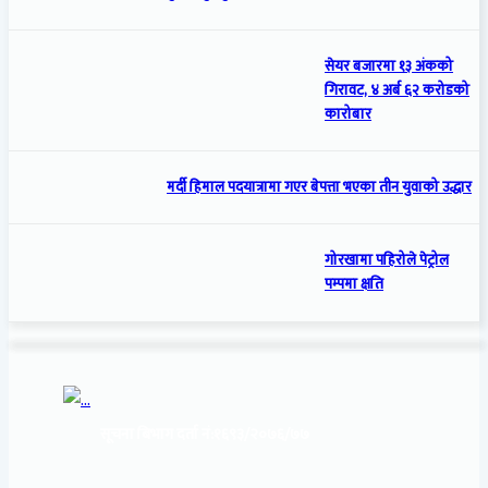
सेयर बजारमा १३ अंकको
गिरावट, ४ अर्ब ६२ करोडको
कारोबार
मर्दी हिमाल पदयात्रामा गएर बेपत्ता भएका तीन युवाको उद्धार
गोरखामा पहिरोले पेट्रोल
पम्पमा क्षति
सूचना बिभाग दर्ता नं:
१६९३/२०७६/७७