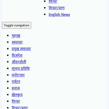
फिचर
विचार/ब्लग
English News
Toggle navigation
गृहपृष्ठ
समाचार
प्रमुख समाचार
विजनेश
जीवनशैली
सूचना प्रविधि
मनोरन्जन
पर्यटन
प्रवास
खेलकुद
फिचर
विचार/ब्लग