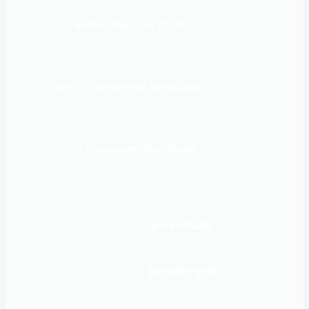
कार्यालय :
पोखरा – १०, इन्द्रमार्ग
सम्पर्क नं : 9856031933, 9856023326
Email: mardinews1@gmail.com
प्रधान सम्पादकः
खड्कजंग गुरुङ