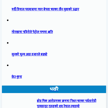
मर्दी हिमाल पदयात्रामा गएर बेपत्ता भएका तीन युवाको उद्धार
गोरखामा पहिरोले पेट्रोल पम्पमा क्षति
सुनको मूल्य आठ हजारले बढ्यो
छेउ-कुना
भर्खरै
ब्रोड पिक आरोहणका क्रममा निधन भएका पर्वतारोही
पुरबहादुर गुरुङको शव नेपाल ल्याइयो