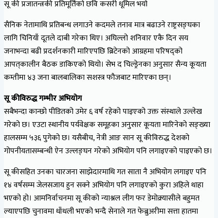
सू की प्रजातन्त्रकी प्रतिमूर्तिको छवि कसरी धूमिल भयो
सैनिक नेतामाथि प्रतिबन्ध लगाउने कदमले तनाव मात्र बढाउने राष्ट्रसङ्घका
लागि चिनियाँ दूतले दाबी गरेका थिए। अघिल्लो शनिवार एकै दिन सय
जनाभन्दा बढी प्रदर्शनकारी मारिएपछि ब्रिटेनको आग्रहमा परिषद्‌को
आपत्‌कालीन बैठक डाकिएको थियो। सेभ द चिल्ड्रेनका अनुसार सैन्य कूयता
कम्तीमा ४३ जना बालबालिका सशस्त्र फौजबाट मारिएका छन्।
सू कीविरुद्ध गम्भीर अभियोग
सबैभन्दा कान्छो पीडितको उमेर ६ वर्ष रहेको पाइएको उक्त संस्थाले उल्लेख
गरेको छ। एउटा स्थानीय पर्यवेक्षक समूहका अनुसार कूयता मारिनेको सङ्ख्या
हालसम्म ५३६ पुगेको छ। यसैबीच, नेत्री आङ सान सू कीविरुद्ध देशको
गोपनीयतासम्बन्धी ऐन उल्लङ्घन गरेको अभियोग पनि लगाइएको पाइएको छ।
सू कीसहित उनका चारजना साझेदारमाथि गत साता नै अभियोग लगाइए पनि
१४ वर्षसम्म जेलसजाय हुन सक्ने अभियोग पनि लगाइएको कुरा अहिले थाहा
भएको हो। आमनिर्वाचनमा सू कीको न्याश्नल लीग फर डेमोक्र्यासीले बहुमत
ल्याएपछि चुनावमा धाँधली भएको भन्दै सेनाले गत फेब्रुअरीमा सत्ता हातमा