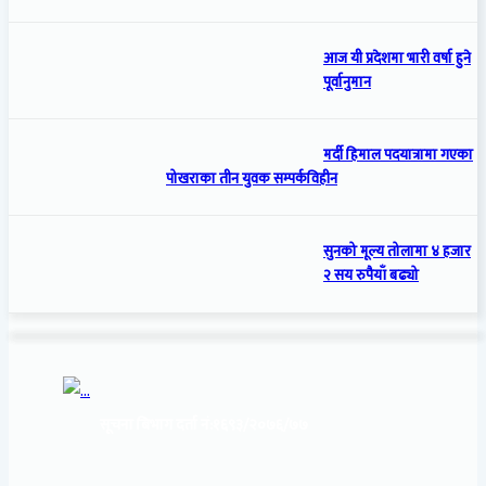
आज यी प्रदेशमा भारी वर्षा हुने
पूर्वानुमान
मर्दी हिमाल पदयात्रामा गएका
पोखराका तीन युवक सम्पर्कविहीन
सुनको मूल्य तोलामा ४ हजार
२ सय रुपैयाँ बढ्यो
सूचना बिभाग दर्ता नं:
१६९३/२०७६/७७