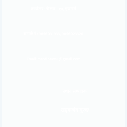
कार्यालय :
पोखरा – १०, इन्द्रमार्ग
सम्पर्क नं : 9856031933, 9856023326
Email: mardinews1@gmail.com
प्रधान सम्पादकः
खड्कजंग गुरुङ