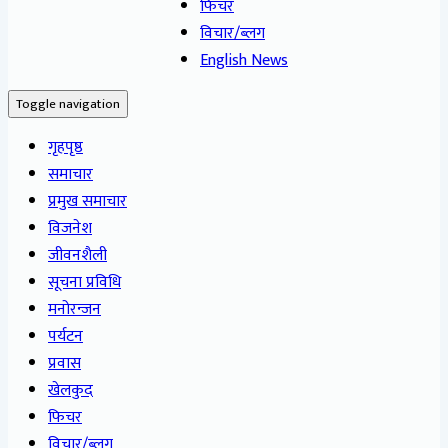
फिचर
विचार/ब्लग
English News
Toggle navigation
गृहपृष्ठ
समाचार
प्रमुख समाचार
विजनेश
जीवनशैली
सूचना प्रविधि
मनोरन्जन
पर्यटन
प्रवास
खेलकुद
फिचर
विचार/ब्लग