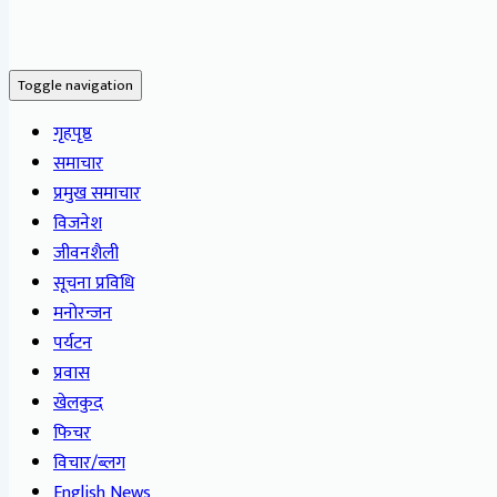
Toggle navigation
गृहपृष्ठ
समाचार
प्रमुख समाचार
विजनेश
जीवनशैली
सूचना प्रविधि
मनोरन्जन
पर्यटन
प्रवास
खेलकुद
फिचर
विचार/ब्लग
English News