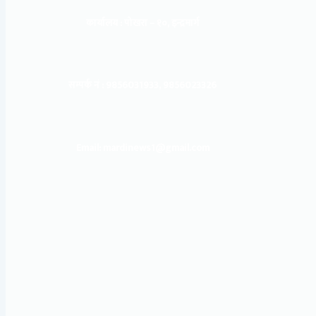
कार्यालय :
पोखरा – १०, इन्द्रमार्ग
सम्पर्क नं : 9856031933, 9856023326
Email: mardinews1@gmail.com