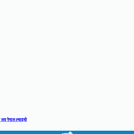
 शव नेपाल ल्याइयो