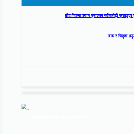
ब्रोड पिकमा ज्यान गुमाएका पर्वतारोही पुरबहादुर गु
बाघ र चितुवा अनु
सूचना बिभाग दर्ता नं:
१६९३/२०७६/७७