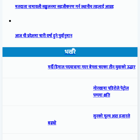
मतदाता नामावली सङ्कलनमा सहजीकरण गर्न स्थानीय तहलाई आग्रह
आज यी प्रदेशमा भारी वर्षा हुने पूर्वानुमान
भर्खरै
मर्दी हिमाल पदयात्रामा गएर बेपत्ता भएका तीन युवाको उद्धार
गोरखामा पहिरोले पेट्रोल
पम्पमा क्षति
सुनको मूल्य आठ हजारले
बढ्यो