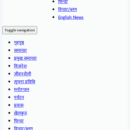
फिचर
विचार/ब्लग
English News
Toggle navigation
गृहपृष्ठ
समाचार
प्रमुख समाचार
विजनेश
जीवनशैली
सूचना प्रविधि
मनोरन्जन
पर्यटन
प्रवास
खेलकुद
फिचर
विचार/ब्लग