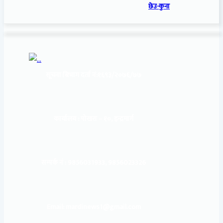
छेउ-कुना
सूचना बिभाग दर्ता नं:
१६९३/२०७६/७७
कार्यालय :
पोखरा – १०, इन्द्रमार्ग
सम्पर्क नं : 9856031933, 9856023326
Email: mardinews1@gmail.com