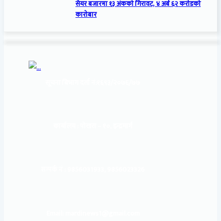
सेयर बजारमा १३ अंकको गिरावट, ४ अर्ब ६२ करोडको
कारोबार
सूचना बिभाग दर्ता नं:
१६९३/२०७६/७७
कार्यालय :
पोखरा – १०, इन्द्रमार्ग
सम्पर्क नं : 9856031933, 9856023326
Email: mardinews1@gmail.com