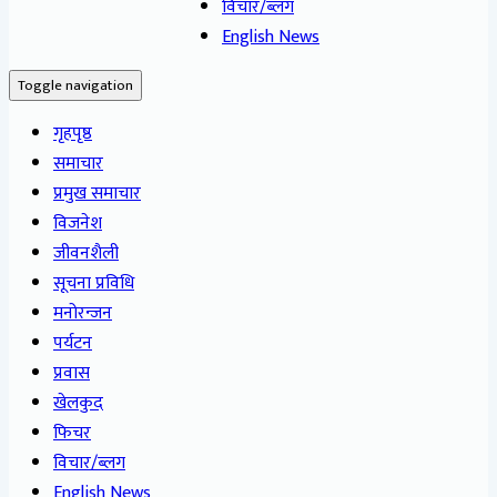
विचार/ब्लग
English News
Toggle navigation
गृहपृष्ठ
समाचार
प्रमुख समाचार
विजनेश
जीवनशैली
सूचना प्रविधि
मनोरन्जन
पर्यटन
प्रवास
खेलकुद
फिचर
विचार/ब्लग
English News