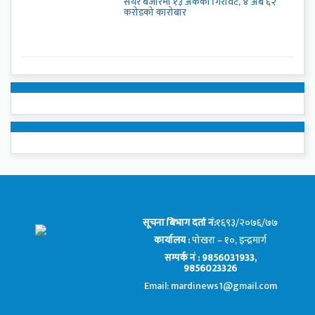
सेयर बजारमा १३ अंकको गिरावट, ४ अर्ब ६२
करोडको कारोबार
सूचना बिभाग दर्ता नं:
१६९३/२०७६/७७
कार्यालय :
पोखरा – १०, इन्द्रमार्ग
सम्पर्क नं : 9856031933,
9856023326
Email: mardinews1@gmail.com