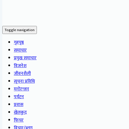
Toggle navigation
गृहपृष्ठ
समाचार
प्रमुख समाचार
विजनेश
जीवनशैली
सूचना प्रविधि
मनोरन्जन
पर्यटन
प्रवास
खेलकुद
फिचर
विचार/ब्लग