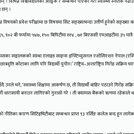
न् । विभिन्न विश्वविद्यालका आङ्गिक र सम्बन्धन पाएका गरी स्वास्थ्य स्नातक पढ
ा छन् ।
विषयको प्रवेश परीक्षामा छ विषयमा सिट सङ्ख्याभन्दा उत्तीर्ण हुनेको सङ्ख्
९०२ बी फर्मामा ५४७, १५० बिपिटीमा ११४ , ७१ बिएससी एमआइटीमा ३५ मात्रै 
 क्याम्पसका सञ्चालकको संस्था एलाइड साइन्स इन्स्टिच्युसनल एशोसिएशन नेपाल (एसिय
त्रवृत्ति कोटाका लागि पनि विद्यार्थी पुग्दैन।’ राष्ट्रिय–अन्तर्राष्ट्रिय गिरोह स
दै उनले भने, ‘स्वास्थ्य शिक्षामा आकर्षण छ, ती विद्यार्थी बाहिर पठाउने गिरोह
 धारासायी बनाउन लागिएको गुनासो गरे । ती क्याम्पस बैंकको ऋणमा रहेकाले धार
सरकारको नीतिका कारण सिटिइभिटीबाट सम्बन्धन प्राप्त ९३ नर्सिङ कलेज बन्द हुन 