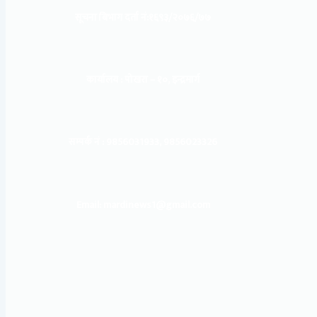
सूचना बिभाग दर्ता नं:
१६९३/२०७६/७७
कार्यालय :
पोखरा – १०, इन्द्रमार्ग
सम्पर्क नं : 9856031933, 9856023326
Email: mardinews1@gmail.com