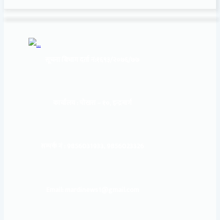
सूचना बिभाग दर्ता नं:
१६९३/२०७६/७७
कार्यालय :
पोखरा – १०, इन्द्रमार्ग
सम्पर्क नं : 9856031933, 9856023326
Email: mardinews1@gmail.com