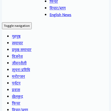
फिचर
विचार/ब्लग
English News
Toggle navigation
गृहपृष्ठ
समाचार
प्रमुख समाचार
विजनेश
जीवनशैली
सूचना प्रविधि
मनोरन्जन
पर्यटन
प्रवास
खेलकुद
फिचर
विचार/ब्लग