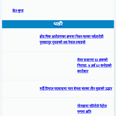
छेउ-कुना
भर्खरै
ब्रोड पिक आरोहणका क्रममा निधन भएका पर्वतारोही
पुरबहादुर गुरुङको शव नेपाल ल्याइयो
सेयर बजारमा १३ अंकको
गिरावट, ४ अर्ब ६२ करोडको
कारोबार
मर्दी हिमाल पदयात्रामा गएर बेपत्ता भएका तीन युवाको उद्धार
गोरखामा पहिरोले पेट्रोल
पम्पमा क्षति