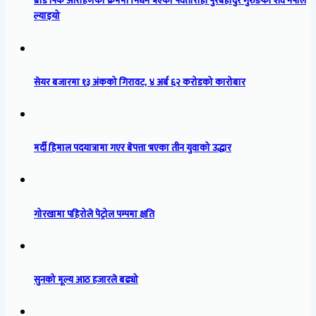
ब्रोड पिक आरोहणका क्रममा निधन भएका पर्वतारोही पुरबहादुर गुरुङको शव नेपाल
ल्याइयो
सेयर बजारमा १३ अंकको गिरावट, ४ अर्ब ६२ करोडको कारोबार
मर्दी हिमाल पदयात्रामा गएर बेपत्ता भएका तीन युवाको उद्धार
गोरखामा पहिरोले पेट्रोल पम्पमा क्षति
सुनको मूल्य आठ हजारले बढ्यो