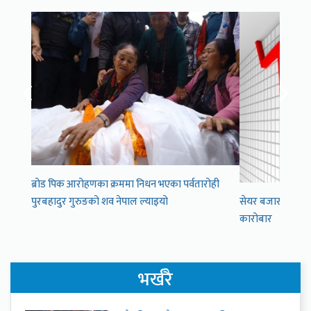
ब्रोड पिक आरोहणका क्रममा निधन भएका पर्वतारोही
पुरबहादुर गुरुङको शव नेपाल ल्याइयो
सेयर बजारमा १३ अ
कारोबार
भर्खरै