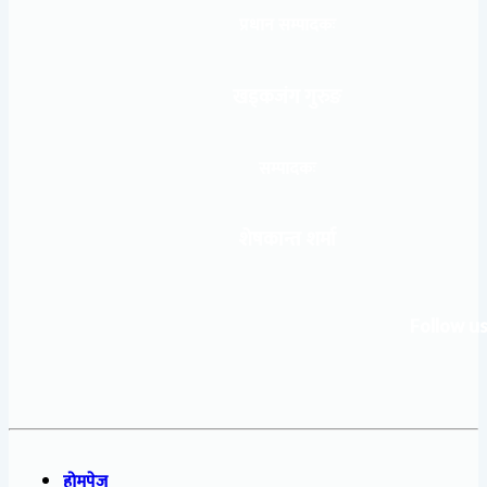
प्रधान सम्पादकः
खड्कजंग गुरुङ
सम्पादकः
शेषकान्त शर्मा
Follow us
होमपेज