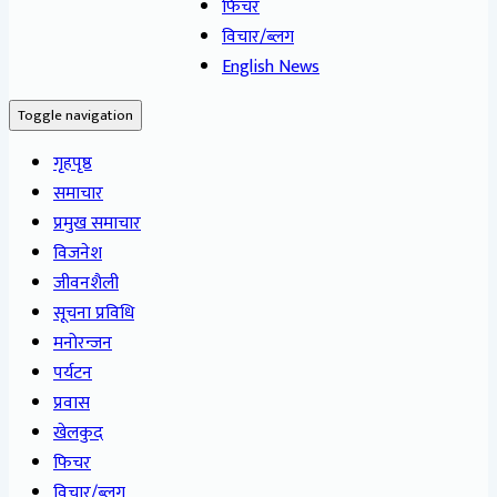
फिचर
विचार/ब्लग
English News
Toggle navigation
गृहपृष्ठ
समाचार
प्रमुख समाचार
विजनेश
जीवनशैली
सूचना प्रविधि
मनोरन्जन
पर्यटन
प्रवास
खेलकुद
फिचर
विचार/ब्लग