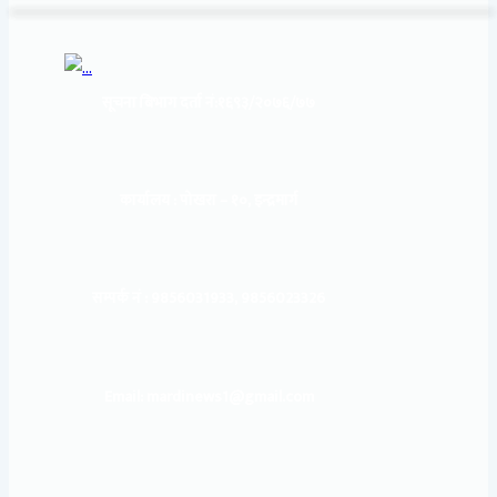
सूचना बिभाग दर्ता नं:
१६९३/२०७६/७७
कार्यालय :
पोखरा – १०, इन्द्रमार्ग
सम्पर्क नं : 9856031933, 9856023326
Email: mardinews1@gmail.com