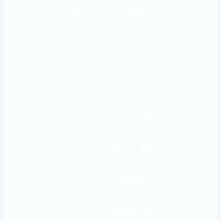
सम्पर्क नं : 9856031933, 9856023326
Email: mardinews1@gmail.com
प्रधान सम्पादकः
खड्कजंग गुरुङ
सम्पादकः
शेषकान्त शर्मा