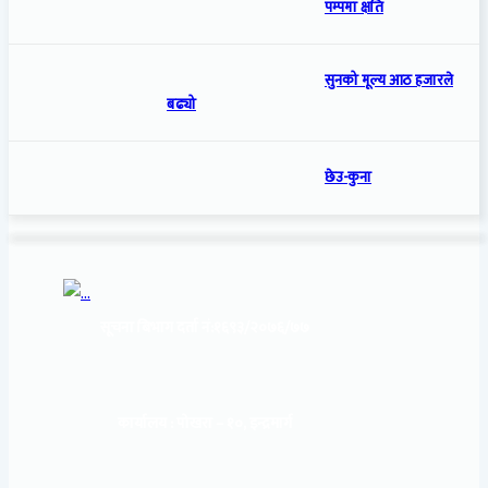
पम्पमा क्षति
सुनको मूल्य आठ हजारले
बढ्यो
छेउ-कुना
सूचना बिभाग दर्ता नं:
१६९३/२०७६/७७
कार्यालय :
पोखरा – १०, इन्द्रमार्ग