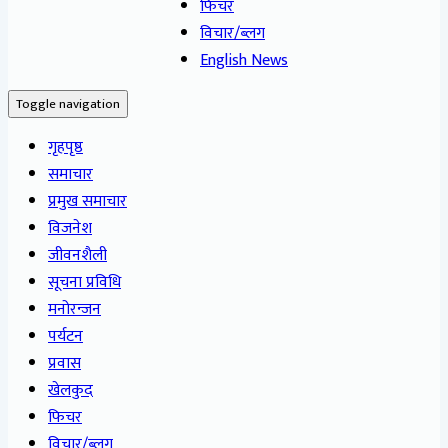
फिचर
विचार/ब्लग
English News
Toggle navigation
गृहपृष्ठ
समाचार
प्रमुख समाचार
विजनेश
जीवनशैली
सूचना प्रविधि
मनोरन्जन
पर्यटन
प्रवास
खेलकुद
फिचर
विचार/ब्लग