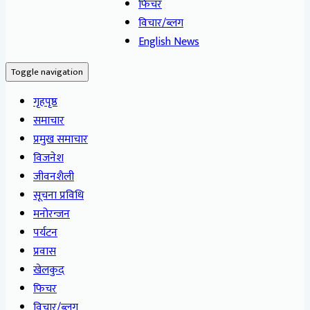
फिचर
विचार/ब्लग
English News
Toggle navigation
गृहपृष्ठ
समाचार
प्रमुख समाचार
विजनेश
जीवनशैली
सूचना प्रविधि
मनोरन्जन
पर्यटन
प्रवास
खेलकुद
फिचर
विचार/ब्लग