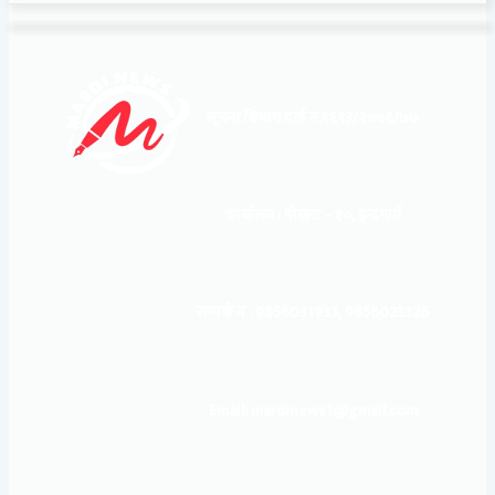
सूचना बिभाग दर्ता नं:
१६९३/२०७६/७७
कार्यालय :
पोखरा – १०, इन्द्रमार्ग
सम्पर्क नं : 9856031933, 9856023326
Email: mardinews1@gmail.com