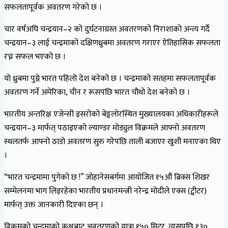
सफलतापूर्वक अवतरण गरेको छ ।
चार वर्षअघि चन्द्रयान–२ को दुर्घटनाग्रस्त अवतरणको निराशाको अन्त्य गर्दै
चन्द्रयान–३ लाई चन्द्रमाको दक्षिणध्रुबमा अवतरण गराएर ऐतिहासिक सफलता
रच्न सफल भएको छ ।
यो ध्रुबमा पुग्ने भारत पहिलो देश बनेको छ । चन्द्रमाको सतहमा सफलतापूर्वक
अवतरण गर्ने अमेरिका, चीन र रूसपछि भारत चौथो देश बनेको छ ।
भारतीय अन्तरिक्ष एजेन्सी इसरोको बेङ्गलोरस्थित मुख्यालयका अधिकारीहरूले
चन्द्रयान–३ मार्फत् पठाइएको ल्याण्डर मोड्युल विक्रमले आफ्नो अवतरण
स्थलतर्फ आफ्नो ठाडो अवतरण सुरु गरेपछि ताली बजाएर खुशी मनाएका थिए
।
“भारत चन्द्रमामा पुगेको छ !” जोहानेसबर्गमा आयोजित १५औं ब्रिक्स शिखर
सम्मेलनमा भाग लिइरहेका भारतीय प्रधानमन्त्री नरेन्द्र मोदीले एक्स (ट्वीटर)
मार्फत् उक्त जानकारी दिएका छन् ।
विक्रमको चन्द्रमाको कक्षबाट अवतरणको यात्रा १५० मिटर, त्यसपछि १३०