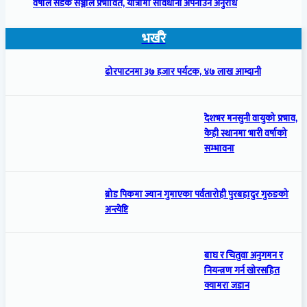
वर्षाले सडक सञ्जाल प्रभावित, यात्रामा सावधानी अपनाउन अनुरोध
भर्खरै
ढोरपाटनमा ३७ हजार पर्यटक, ४७ लाख आम्दानी
देशभर मनसुनी वायुको प्रभाव,
केही स्थानमा भारी वर्षाको
सम्भावना
ब्रोड पिकमा ज्यान गुमाएका पर्वतारोही पुरबहादुर गुरुङको
अन्त्येष्टि
बाघ र चितुवा अनुगमन र
नियन्त्रण गर्न खोरसहित
क्यामरा जडान