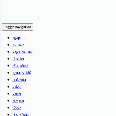
Toggle navigation
गृहपृष्ठ
समाचार
प्रमुख समाचार
विजनेश
जीवनशैली
सूचना प्रविधि
मनोरन्जन
पर्यटन
प्रवास
खेलकुद
फिचर
विचार/ब्लग