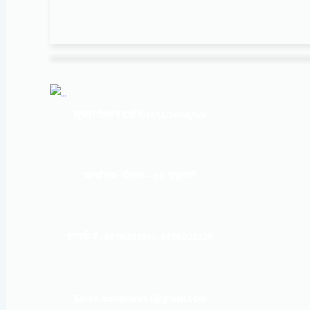
सूचना बिभाग दर्ता नं:
१६९३/२०७६/७७
कार्यालय :
पोखरा – १०, इन्द्रमार्ग
सम्पर्क नं : 9856031933, 9856023326
Email: mardinews1@gmail.com