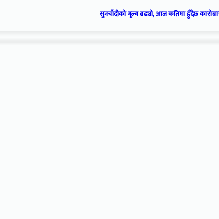
सुनचाँदीको मूल्य बढ्यो, आज कतिमा हुँदैछ कारोबा