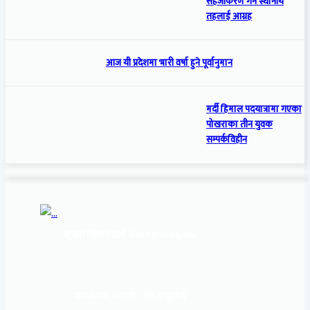
सहजीकरण गर्न स्थानीय
तहलाई आग्रह
आज यी प्रदेशमा भारी वर्षा हुने पूर्वानुमान
मर्दी हिमाल पदयात्रामा गएका
पोखराका तीन युवक
सम्पर्कविहीन
सूचना बिभाग दर्ता नं:
१६९३/२०७६/७७
कार्यालय :
पोखरा – १०, इन्द्रमार्ग