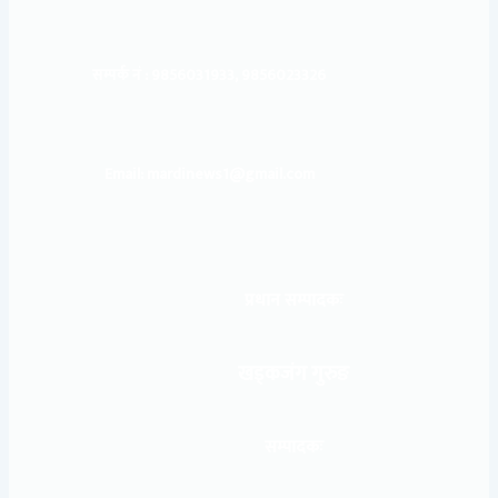
सम्पर्क नं : 9856031933, 9856023326
Email: mardinews1@gmail.com
प्रधान सम्पादकः
खड्कजंग गुरुङ
सम्पादकः