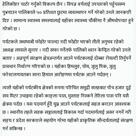
हेलिकोप्टर चार्टर गर्नुको विकल्प छैन । विपन्न वर्गलाई उपचारको पहुँचसम्म
पु¥याउन पालिकाले ५० प्रतिशत छुटमा व्यवस्थापन गर्ने गरेको उनले जानकारी
दिए । सामान्य स्वास्थ्य समस्यालाई यहाँका स्वास्थ्य चौकीमा नै औषधोपचार हुने
गरेको छ ।
पर्यटकले जथाभाबी फोहोर फाल्दा नदी फोहोर भएको तीतो अनुभव रहेको
अध्यक्ष लामाले सुनाए । नदी सफा गर्नेतर्फ पालिको ध्यान केन्द्रित गरेको उनले
बताए । अन्नपूर्ण संरक्षण क्षेत्रअन्तर्गत आउने पर्यटकलाई दोब्बर रोयल्टी तिर्नुपर्ने
प्रावधान निर्धारण गरिएको छ । यहाँका हिमलुङ, चोय, जुलु पिक, जुलु
फरेस्टलगायतका साना हिमाल आरोहणमा पर्यटक आउने गर्दछन् ।
त्यस्तै यहाँको पर्यटकीय क्षेत्रको रुपमा परिचित समुद्री सतहबाट पाँच हजार दुई
सय मिटर उचाइमा रहेको काङ्ला पास, मुस्ताङ निस्कने तेरिला पास पनि यसै
क्षेत्रमा पर्दछ । यस पदमार्ग हुँदै घुम्न आउने पर्यटकलाई सहज बनाउन आवश्यक
छ । स्थानीय तहले सडक सञ्जाललाई विकास गर्दा पदमार्गलाई असर नगर्ने गरी
सङ्घ र प्रदेश सरकारले सहयोग गरेमा यहाँको प्राकृतिक सौन्दर्यतालाई संरक्षण
गर्न सकिन्छ ।