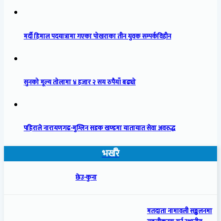
मर्दी हिमाल पदयात्रामा गएका पोखराका तीन युवक सम्पर्कविहीन
सुनको मूल्य तोलामा ४ हजार २ सय रुपैयाँ बढ्यो
पहिराले नारायणगढ-मुग्लिन सडक खण्डमा यातायात सेवा अवरुद्ध
भर्खरै
छेउ-कुना
मतदाता नामावली सङ्कलनमा