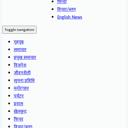
फिचर
विचार/ब्लग
English News
Toggle navigation
गृहपृष्ठ
समाचार
प्रमुख समाचार
विजनेश
जीवनशैली
सूचना प्रविधि
मनोरन्जन
पर्यटन
प्रवास
खेलकुद
फिचर
विचार/ब्लग