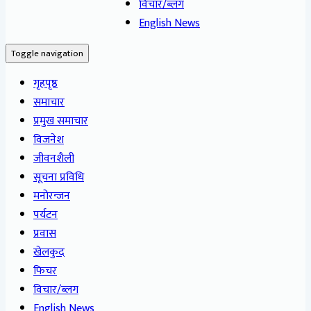
विचार/ब्लग
English News
Toggle navigation
गृहपृष्ठ
समाचार
प्रमुख समाचार
विजनेश
जीवनशैली
सूचना प्रविधि
मनोरन्जन
पर्यटन
प्रवास
खेलकुद
फिचर
विचार/ब्लग
English News