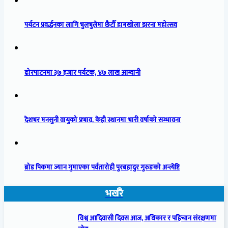
पर्यटन प्रवर्द्धनका लागि भुलभुलेमा छैटौँ हामखोला झरना महोत्सव
ढोरपाटनमा ३७ हजार पर्यटक, ४७ लाख आम्दानी
देशभर मनसुनी वायुको प्रभाव, केही स्थानमा भारी वर्षाको सम्भावना
ब्रोड पिकमा ज्यान गुमाएका पर्वतारोही पुरबहादुर गुरुङको अन्त्येष्टि
भर्खरै
विश्व आदिवासी दिवस आज, अधिकार र पहिचान संरक्षणमा