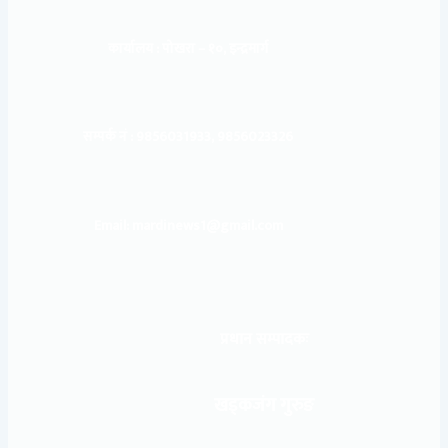
कार्यालय :
पोखरा – १०, इन्द्रमार्ग
सम्पर्क नं : 9856031933, 9856023326
Email: mardinews1@gmail.com
प्रधान सम्पादकः
खड्कजंग गुरुङ