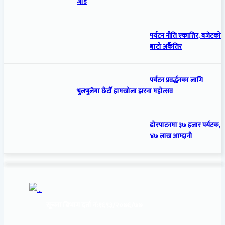
जोड
पर्यटन नीति एकातिर, बजेटको
बाटो अर्कैतिर
पर्यटन प्रवर्द्धनका लागि
भुलभुलेमा छैटौँ हामखोला झरना महोत्सव
ढोरपाटनमा ३७ हजार पर्यटक,
४७ लाख आम्दानी
सूचना बिभाग दर्ता नं:
१६९३/२०७६/७७