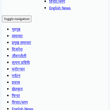
विचार/ब्लग
English News
Toggle navigation
गृहपृष्ठ
समाचार
प्रमुख समाचार
विजनेश
जीवनशैली
सूचना प्रविधि
मनोरन्जन
पर्यटन
प्रवास
खेलकुद
फिचर
विचार/ब्लग
English News