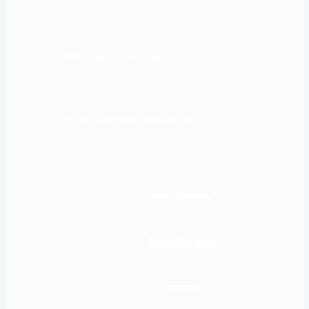
सम्पर्क नं : 9856031933, 9856023326
Email: mardinews1@gmail.com
प्रधान सम्पादकः
खड्कजंग गुरुङ
सम्पादकः