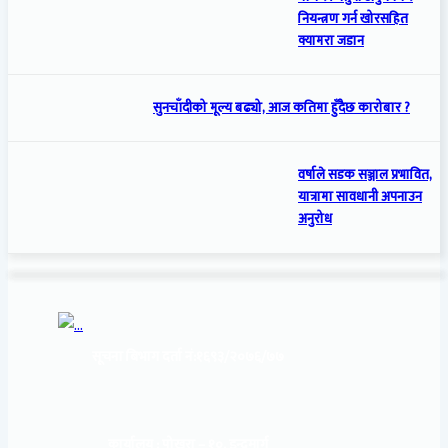
नियन्त्रण गर्न खोरसहित
क्यामरा जडान
सुनचाँदीको मूल्य बढ्यो, आज कतिमा हुँदैछ कारोबार ?
वर्षाले सडक सञ्जाल प्रभावित,
यात्रामा सावधानी अपनाउन
अनुरोध
सूचना बिभाग दर्ता नं:
१६९३/२०७६/७७
कार्यालय :
पोखरा – १०, इन्द्रमार्ग