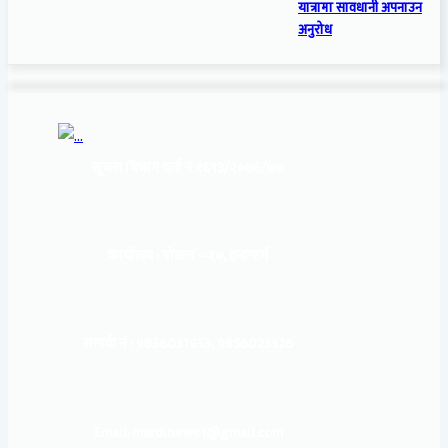
यात्रामा सावधानी अपनाउन
अनुरोध
सूचना बिभाग दर्ता नं:
१६९३/२०७६/७७
कार्यालय :
पोखरा – १०, इन्द्रमार्ग
सम्पर्क नं : 9856031933, 9856023326
Email: mardinews1@gmail.com