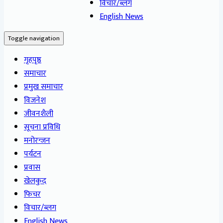
विचार/ब्लग
English News
Toggle navigation
गृहपृष्ठ
समाचार
प्रमुख समाचार
विजनेश
जीवनशैली
सूचना प्रविधि
मनोरन्जन
पर्यटन
प्रवास
खेलकुद
फिचर
विचार/ब्लग
English News