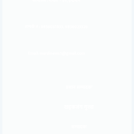
कार्यालय :
पोखरा – १०, इन्द्रमार्ग
सम्पर्क नं : 9856031933, 9856023326
Email: mardinews1@gmail.com
प्रधान सम्पादकः
खड्कजंग गुरुङ
सम्पादकः