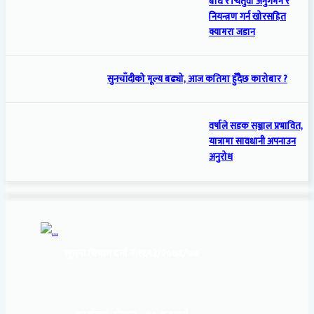
बाघ र चितुवा अनुगमन र
नियन्त्रण गर्न खोरसहित
क्यामरा जडान
सुनचाँदीको मूल्य बढ्यो, आज कतिमा हुँदैछ कारोबार ?
वर्षाले सडक सञ्जाल प्रभावित,
यात्रामा सावधानी अपनाउन
अनुरोध
सूचना बिभाग दर्ता नं:
१६९३/२०७६/७७