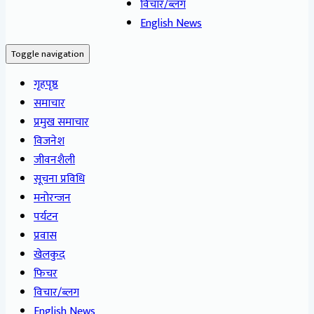
विचार/ब्लग
English News
Toggle navigation
गृहपृष्ठ
समाचार
प्रमुख समाचार
विजनेश
जीवनशैली
सूचना प्रविधि
मनोरन्जन
पर्यटन
प्रवास
खेलकुद
फिचर
विचार/ब्लग
English News